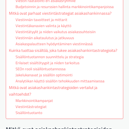
Viestin räätälöinti eri asiakasryhmille
Budjetoinnin ja resurssien hallinta markkinointikampanjoissa
Mitkä ovat parhaat viestintästrategiat asiakashankinnassa?
Viestinnän tavoitteet ja mittarit
Viestintäkanavien valinta ja käyttö
Viestintätyylit ja niiden vaikutus asiakassuhteisiin
Viestinnän aikataulutus ja jatkuvuus
Asiakaspalautteen hyödyntäminen viestinnässä
Kuinka tuottaa sisältöä, joka tukee asiakashankintastrategioita?
Sisällöntuotannon suunnittelu ja strategia
Erilaiset sisältötyypit ja niiden tarkoitus
SEOn rooli sisällöntuotannossa
Jakelukanavat ja sisällön optimointi
Analytiikan käyttö sisällön tehokkuuden mittaamisessa
Mitkä ovat asiakashankintastrategioiden vertailut ja
vaihtoehdot?
Markkinointikampanjat
Viestintästrategiat
Sisällöntuotanto