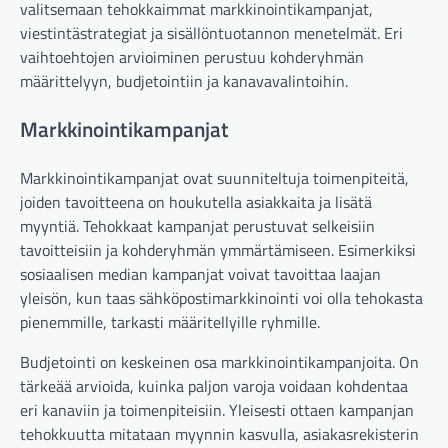
valitsemaan tehokkaimmat markkinointikampanjat,
viestintästrategiat ja sisällöntuotannon menetelmät. Eri
vaihtoehtojen arvioiminen perustuu kohderyhmän
määrittelyyn, budjetointiin ja kanavavalintoihin.
Markkinointikampanjat
Markkinointikampanjat ovat suunniteltuja toimenpiteitä,
joiden tavoitteena on houkutella asiakkaita ja lisätä
myyntiä. Tehokkaat kampanjat perustuvat selkeisiin
tavoitteisiin ja kohderyhmän ymmärtämiseen. Esimerkiksi
sosiaalisen median kampanjat voivat tavoittaa laajan
yleisön, kun taas sähköpostimarkkinointi voi olla tehokasta
pienemmille, tarkasti määritellyille ryhmille.
Budjetointi on keskeinen osa markkinointikampanjoita. On
tärkeää arvioida, kuinka paljon varoja voidaan kohdentaa
eri kanaviin ja toimenpiteisiin. Yleisesti ottaen kampanjan
tehokkuutta mitataan myynnin kasvulla, asiakasrekisterin