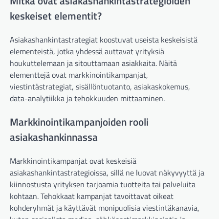
Mitkä ovat asiakashankintastrategioiden
keskeiset elementit?
Asiakashankintastrategiat koostuvat useista keskeisistä
elementeistä, jotka yhdessä auttavat yrityksiä
houkuttelemaan ja sitouttamaan asiakkaita. Näitä
elementtejä ovat markkinointikampanjat,
viestintästrategiat, sisällöntuotanto, asiakaskokemus,
data-analytiikka ja tehokkuuden mittaaminen.
Markkinointikampanjoiden rooli
asiakashankinnassa
Markkinointikampanjat ovat keskeisiä
asiakashankintastrategioissa, sillä ne luovat näkyvyyttä ja
kiinnostusta yrityksen tarjoamia tuotteita tai palveluita
kohtaan. Tehokkaat kampanjat tavoittavat oikeat
kohderyhmät ja käyttävät monipuolisia viestintäkanavia,