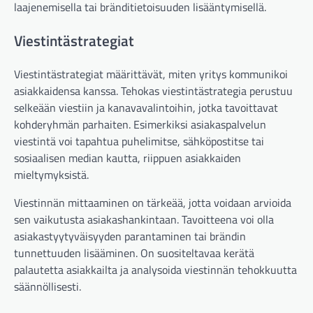
laajenemisella tai bränditietoisuuden lisääntymisellä.
Viestintästrategiat
Viestintästrategiat määrittävät, miten yritys kommunikoi
asiakkaidensa kanssa. Tehokas viestintästrategia perustuu
selkeään viestiin ja kanavavalintoihin, jotka tavoittavat
kohderyhmän parhaiten. Esimerkiksi asiakaspalvelun
viestintä voi tapahtua puhelimitse, sähköpostitse tai
sosiaalisen median kautta, riippuen asiakkaiden
mieltymyksistä.
Viestinnän mittaaminen on tärkeää, jotta voidaan arvioida
sen vaikutusta asiakashankintaan. Tavoitteena voi olla
asiakastyytyväisyyden parantaminen tai brändin
tunnettuuden lisääminen. On suositeltavaa kerätä
palautetta asiakkailta ja analysoida viestinnän tehokkuutta
säännöllisesti.