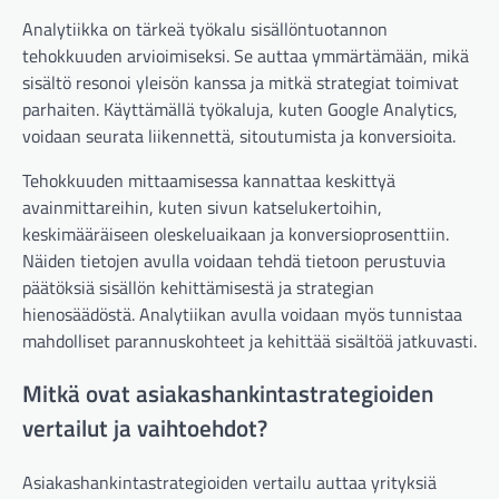
Analytiikka on tärkeä työkalu sisällöntuotannon
tehokkuuden arvioimiseksi. Se auttaa ymmärtämään, mikä
sisältö resonoi yleisön kanssa ja mitkä strategiat toimivat
parhaiten. Käyttämällä työkaluja, kuten Google Analytics,
voidaan seurata liikennettä, sitoutumista ja konversioita.
Tehokkuuden mittaamisessa kannattaa keskittyä
avainmittareihin, kuten sivun katselukertoihin,
keskimääräiseen oleskeluaikaan ja konversioprosenttiin.
Näiden tietojen avulla voidaan tehdä tietoon perustuvia
päätöksiä sisällön kehittämisestä ja strategian
hienosäädöstä. Analytiikan avulla voidaan myös tunnistaa
mahdolliset parannuskohteet ja kehittää sisältöä jatkuvasti.
Mitkä ovat asiakashankintastrategioiden
vertailut ja vaihtoehdot?
Asiakashankintastrategioiden vertailu auttaa yrityksiä