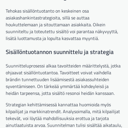
Tehokas sisällöntuotanto on keskeinen osa
asiakashankintastrategioita, sillä se auttaa
houkuttelemaan ja sitouttamaan asiakkaita. Oikein
suunniteltu ja toteutettu sisältö voi parantaa näkyvyyttä,
lisätä luottamusta ja lopulta kasvattaa myyntiä.
Sisällöntuotannon suunnittelu ja strategia
Suunnitteluprosessi alkaa tavoitteiden määrittelystä, jotka
ohjaavat sisällöntuotantoa. Tavoitteet voivat vaihdella
brändin tunnettuuden lisäämisestä asiakassuhteiden
syventämiseen. On tärkeää ymmärtää kohdeyleisö ja
heidän tarpeensa, jotta sisältö resonoi heidän kanssaan.
Strategian kehittämisessä kannattaa huomioida myös
kilpailijat ja markkinatrendit. Analysoimalla, mitä kilpailijat
tekevät, voi löytää mahdollisuuksia erottua ja tarjota
ainutlaatuista arvoa. Suunnitelman tulisi sisältää aikataulu,