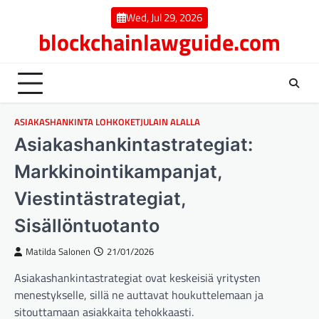
Skip
Wed, Jul 29, 2026
to
blockchainlawguide.com
content
ASIAKASHANKINTA LOHKOKETJULAIN ALALLA
Asiakashankintastrategiat:
Markkinointikampanjat,
Viestintästrategiat,
Sisällöntuotanto
Matilda Salonen
21/01/2026
Asiakashankintastrategiat ovat keskeisiä yritysten
menestykselle, sillä ne auttavat houkuttelemaan ja
sitouttamaan asiakkaita tehokkaasti.