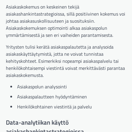
Asiakaskokemus on keskeinen tekijä
asiakashankintastrategioissa, sillä positiivinen kokemus voi
johtaa asiakasuskollisuuteen ja suosituksiin.
Asiakaskokemuksen optimointi alkaa asiakaspolun
ymmärtämisestä ja sen eri vaiheiden parantamisesta.
Yritysten tulisi kerätä asiakaspalautetta ja analysoida
asiakaskäyttäytymistä, jotta ne voivat tunnistaa
kehityskohteet. Esimerkiksi nopeampi asiakaspalvelu tai
henkilökohtaisempi viestintä voivat merkittävästi parantaa
asiakaskokemusta.
Asiakaspolun analysointi
Asiakaspalautteen hyödyntäminen
Henkilökohtainen viestintä ja palvelu
Data-analytiikan käyttö
asiakashankintastrategioissa