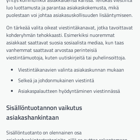
yritys kommunikoi asiakkaidensa kanssa. Tehokas viestintä
luo luottamusta ja parantaa asiakaskokemusta, mikä
puolestaan voi johtaa asiakasuskollisuuden lisääntymiseen.
On tärkeää valita oikeat viestintäkanavat, jotka tavoittavat
kohderyhmän tehokkaasti. Esimerkiksi nuoremmat
asiakkaat saattavat suosia sosiaalista mediaa, kun taas
vanhemmat saattavat arvostaa perinteisiä
viestintämuotoja, kuten uutiskirjeitä tai puhelinsoittoja.
Viestintäkanavien valinta asiakaskunnan mukaan
Selkeä ja johdonmukainen viestintä
Asiakaspalautteen hyödyntäminen viestinnässä
Sisällöntuotannon vaikutus
asiakashankintaan
Sisällöntuotanto on olennainen osa
asiakashankintastrategioita, sillä se auttaa rakentamaan