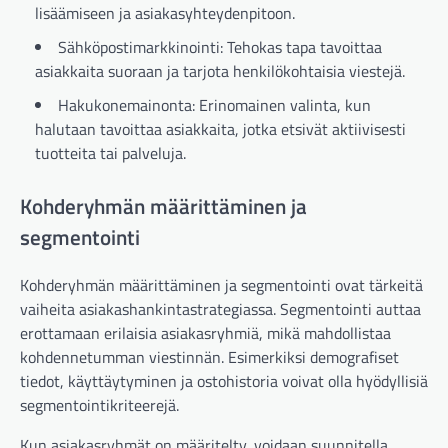
lisäämiseen ja asiakasyhteydenpitoon.
Sähköpostimarkkinointi: Tehokas tapa tavoittaa
asiakkaita suoraan ja tarjota henkilökohtaisia viestejä.
Hakukonemainonta: Erinomainen valinta, kun
halutaan tavoittaa asiakkaita, jotka etsivät aktiivisesti
tuotteita tai palveluja.
Kohderyhmän määrittäminen ja
segmentointi
Kohderyhmän määrittäminen ja segmentointi ovat tärkeitä
vaiheita asiakashankintastrategiassa. Segmentointi auttaa
erottamaan erilaisia asiakasryhmiä, mikä mahdollistaa
kohdennetumman viestinnän. Esimerkiksi demografiset
tiedot, käyttäytyminen ja ostohistoria voivat olla hyödyllisiä
segmentointikriteerejä.
Kun asiakasryhmät on määritelty, voidaan suunnitella