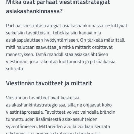
Mitkä ovat parhaat viestintästrategiat
asiakashankinnassa?
Parhaat viestintästrategiat asiakashankinnassa keskittyvät
selkeisiin tavoitteisiin, tehokkaisiin kanaviin ja
asiakaspalautteen hyödyntämiseen. On tärkeää määrittää,
mitä halutaan saavuttaa ja mitkä mittarit osoittavat
menestyksen. Tämä mahdollistaa asiakaslähtöisen
viestinnän, joka rakentaa luottamusta ja pitkäaikaisia
suhteita.
Viestinnän tavoitteet ja mittarit
Viestinnän tavoitteet ovat keskeisiä
asiakashankintastrategioissa, sillä ne ohjaavat koko
viestintäprosessia. Tavoitteet voivat vaihdella brändin
tunnettuuden lisäämisestä asiakassuhteiden
syventämiseen. Mittareiden avulla voidaan seurata
edistymistä ja arvioida strategian tehokkuutta.