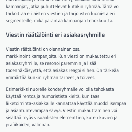
kampanjat, jotka puhuttelevat kutakin ryhmää. Tämä voi
tarkoittaa erilaisten viestien ja tarjousten luomista eri
segmenteille, mikä parantaa kampanjan tehokkuutta.
Viestin räätälöinti eri asiakasryhmille
Viestin räätälöinti on olennainen osa
markkinointikampanjoita. Kun viesti on mukautettu eri
asiakasryhmille, se resonoi paremmin ja lisää
todennäköisyyttä, että asiakas reagoi siihen. On tärkeää
ymmärtää kunkin ryhmän tarpeet ja toiveet.
Esimerkiksi nuorelle kohderyhmälle voi olla tehokasta
käyttää rentoa ja humoristista kieltä, kun taas
liiketoiminta-asiakkaille kannattaa käyttää muodollisempaa
ja asiantuntevampaa sävyä. Viestin mukauttaminen voi
sisältää myös visuaalisten elementtien, kuten kuvien ja
grafiikoiden, valinnan.