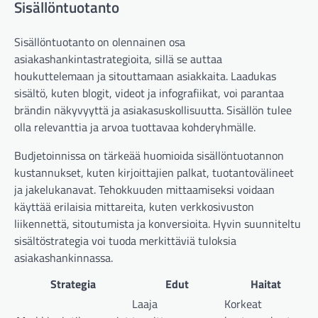
Sisällöntuotanto
Sisällöntuotanto on olennainen osa
asiakashankintastrategioita, sillä se auttaa
houkuttelemaan ja sitouttamaan asiakkaita. Laadukas
sisältö, kuten blogit, videot ja infografiikat, voi parantaa
brändin näkyvyyttä ja asiakasuskollisuutta. Sisällön tulee
olla relevanttia ja arvoa tuottavaa kohderyhmälle.
Budjetoinnissa on tärkeää huomioida sisällöntuotannon
kustannukset, kuten kirjoittajien palkat, tuotantovälineet
ja jakelukanavat. Tehokkuuden mittaamiseksi voidaan
käyttää erilaisia mittareita, kuten verkkosivuston
liikennettä, sitoutumista ja konversioita. Hyvin suunniteltu
sisältöstrategia voi tuoda merkittäviä tuloksia
asiakashankinnassa.
Strategia
Edut
Haitat
Laaja
Korkeat