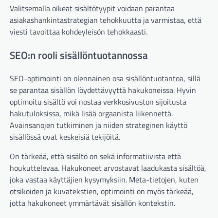
Valitsemalla oikeat sisältötyypit voidaan parantaa
asiakashankintastrategian tehokkuutta ja varmistaa, että
viesti tavoittaa kohdeyleisön tehokkaasti.
SEO:n rooli sisällöntuotannossa
SEO-optimointi on olennainen osa sisällöntuotantoa, sillä
se parantaa sisällön löydettävyyttä hakukoneissa. Hyvin
optimoitu sisältö voi nostaa verkkosivuston sijoitusta
hakutuloksissa, mikä lisää orgaanista liikennettä.
Avainsanojen tutkiminen ja niiden strateginen käyttö
sisällössä ovat keskeisiä tekijöitä.
On tärkeää, että sisältö on sekä informatiivista että
houkuttelevaa. Hakukoneet arvostavat laadukasta sisältöä,
joka vastaa käyttäjien kysymyksiin. Meta-tietojen, kuten
otsikoiden ja kuvatekstien, optimointi on myös tärkeää,
jotta hakukoneet ymmärtävät sisällön kontekstin.