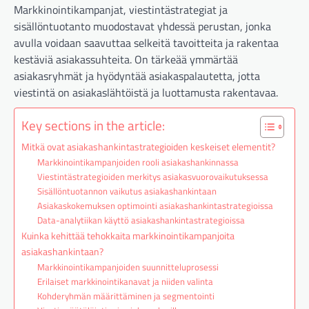
Markkinointikampanjat, viestintästrategiat ja
sisällöntuotanto muodostavat yhdessä perustan, jonka
avulla voidaan saavuttaa selkeitä tavoitteita ja rakentaa
kestäviä asiakassuhteita. On tärkeää ymmärtää
asiakasryhmät ja hyödyntää asiakaspalautetta, jotta
viestintä on asiakaslähtöistä ja luottamusta rakentavaa.
Key sections in the article:
Mitkä ovat asiakashankintastrategioiden keskeiset elementit?
Markkinointikampanjoiden rooli asiakashankinnassa
Viestintästrategioiden merkitys asiakasvuorovaikutuksessa
Sisällöntuotannon vaikutus asiakashankintaan
Asiakaskokemuksen optimointi asiakashankintastrategioissa
Data-analytiikan käyttö asiakashankintastrategioissa
Kuinka kehittää tehokkaita markkinointikampanjoita
asiakashankintaan?
Markkinointikampanjoiden suunnitteluprosessi
Erilaiset markkinointikanavat ja niiden valinta
Kohderyhmän määrittäminen ja segmentointi