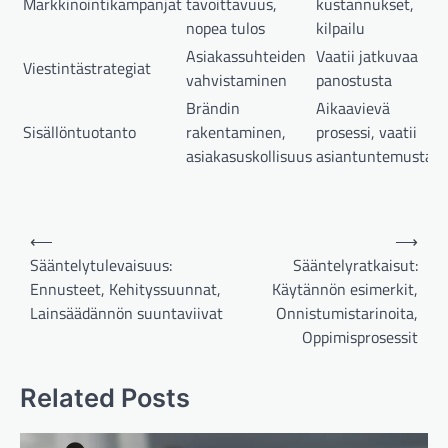
Markkinointikampanjat
tavoittavuus,
kustannukset,
nopea tulos
kilpailu
Asiakassuhteiden
Vaatii jatkuvaa
Viestintästrategiat
vahvistaminen
panostusta
Brändin
Aikaavievä
Sisällöntuotanto
rakentaminen,
prosessi, vaatii
asiakasuskollisuus
asiantuntemusta
Post
⟵
⟶
navigation
Sääntelytulevaisuus:
Sääntelyratkaisut:
Ennusteet, Kehityssuunnat,
Käytännön esimerkit,
Lainsäädännön suuntaviivat
Onnistumistarinoita,
Oppimisprosessit
Related Posts