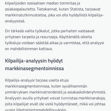
kilpailijoiden sosiaalisen median toimintaa ja
asiakaspalautetta. Tietokannat, kuten Statista, tarjoavat
markkinatutkimustietoa, joka voi olla hyödyllistä kilpailija-
analyysissä.
On tärkeää valita työkalut, jotka parhaiten vastaavat
yrityksen tarpeita ja resursseja. Käyttämällä oikeita
työkaluja voidaan säästää aikaa ja varmistaa, että analyysi
on mahdollisimman kattava.
Kilpailija-analyysin hyödyt
markkinasegmentoinnissa
Kilpailija-analyysi tarjoaa useita etuja
markkinasegmentoinnissa, kuten syvällisemmän
ymmärryksen markkinatrendeistä ja asiakaskohderyhmistä.
Analyysin avulla yritykset voivat tunnistaa markkinarakoja,
joita kilpailijat eivät ole vielä hyödyntäneet, mikä voi johtaa
uusiin liiketoimintamahdollisuuksiin.