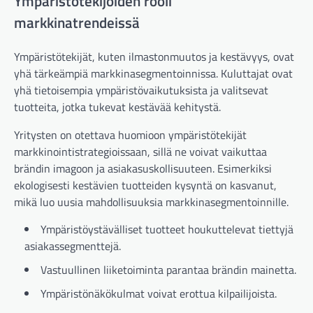
Ympäristötekijöiden rooli
markkinatrendeissä
Ympäristötekijät, kuten ilmastonmuutos ja kestävyys, ovat
yhä tärkeämpiä markkinasegmentoinnissa. Kuluttajat ovat
yhä tietoisempia ympäristövaikutuksista ja valitsevat
tuotteita, jotka tukevat kestävää kehitystä.
Yritysten on otettava huomioon ympäristötekijät
markkinointistrategioissaan, sillä ne voivat vaikuttaa
brändin imagoon ja asiakasuskollisuuteen. Esimerkiksi
ekologisesti kestävien tuotteiden kysyntä on kasvanut,
mikä luo uusia mahdollisuuksia markkinasegmentoinnille.
Ympäristöystävälliset tuotteet houkuttelevat tiettyjä
asiakassegmenttejä.
Vastuullinen liiketoiminta parantaa brändin mainetta.
Ympäristönäkökulmat voivat erottua kilpailijoista.