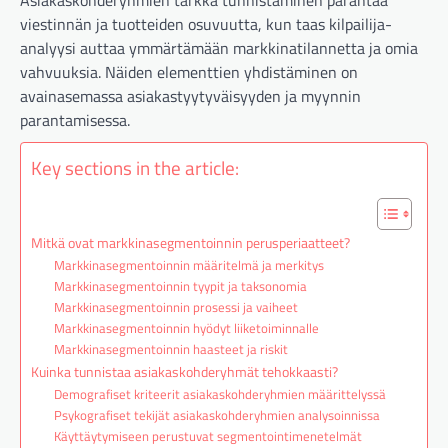
Asiakaskohderyhmien tarkka tunnistaminen parantaa
viestinnän ja tuotteiden osuvuutta, kun taas kilpailija-
analyysi auttaa ymmärtämään markkinatilannetta ja omia
vahvuuksia. Näiden elementtien yhdistäminen on
avainasemassa asiakastyytyväisyyden ja myynnin
parantamisessa.
Key sections in the article:
Mitkä ovat markkinasegmentoinnin perusperiaatteet?
Markkinasegmentoinnin määritelmä ja merkitys
Markkinasegmentoinnin tyypit ja taksonomia
Markkinasegmentoinnin prosessi ja vaiheet
Markkinasegmentoinnin hyödyt liiketoiminnalle
Markkinasegmentoinnin haasteet ja riskit
Kuinka tunnistaa asiakaskohderyhmät tehokkaasti?
Demografiset kriteerit asiakaskohderyhmien määrittelyssä
Psykografiset tekijät asiakaskohderyhmien analysoinnissa
Käyttäytymiseen perustuvat segmentointimenetelmät