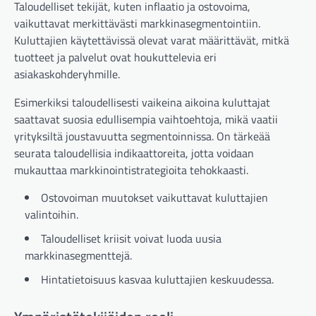
Taloudelliset tekijät, kuten inflaatio ja ostovoima,
vaikuttavat merkittävästi markkinasegmentointiin.
Kuluttajien käytettävissä olevat varat määrittävät, mitkä
tuotteet ja palvelut ovat houkuttelevia eri
asiakaskohderyhmille.
Esimerkiksi taloudellisesti vaikeina aikoina kuluttajat
saattavat suosia edullisempia vaihtoehtoja, mikä vaatii
yrityksiltä joustavuutta segmentoinnissa. On tärkeää
seurata taloudellisia indikaattoreita, jotta voidaan
mukauttaa markkinointistrategioita tehokkaasti.
Ostovoiman muutokset vaikuttavat kuluttajien
valintoihin.
Taloudelliset kriisit voivat luoda uusia
markkinasegmenttejä.
Hintatietoisuus kasvaa kuluttajien keskuudessa.