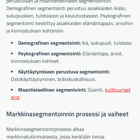
perustuvaan ja maantieteelliseen segmentointiin.
Demografinen segmentointi perustuu asiakkaiden ikään,
sukupuoleen, tulotasoon ja koulutustasoon. Psykografinen
segmentointi keskittyy asiakkaiden elämäntapaan, arvoihin
ja kiinnostuksen kohteisiin.
Demografinen segmentointi:
Ikä, sukupuoli, tulotaso.
Psykografinen segmentointi:
Elämäntapa, arvot,
kiinnostuksen kohteet.
Käyttäytymiseen perustuva segmentointi:
Ostokäyttäytyminen, brändiuskollisuus.
Maantieteellinen segmentointi:
Sijainti,
kulttuuriset
erot
.
Markkinasegmentoinnin prosessi ja vaiheet
Markkinasegmentointiprosessi alkaa
markkinatutkimuksesta, jossa kerätään tietoa