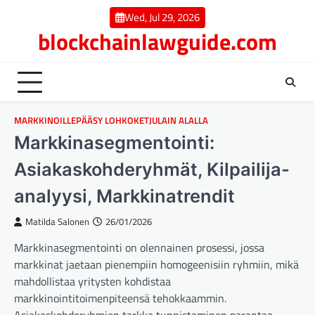
Skip
Wed, Jul 29, 2026
to
blockchainlawguide.com
content
MARKKINOILLEPÄÄSY LOHKOKETJULAIN ALALLA
Markkinasegmentointi:
Asiakaskohderyhmät, Kilpailija-
analyysi, Markkinatrendit
Matilda Salonen
26/01/2026
Markkinasegmentointi on olennainen prosessi, jossa
markkinat jaetaan pienempiin homogeenisiin ryhmiin, mikä
mahdollistaa yritysten kohdistaa
markkinointitoimenpiteensä tehokkaammin.