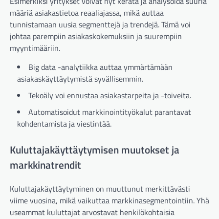
Esimerkiksi yritykset voivat nyt kerätä ja analysoida suuria
määriä asiakastietoa reaaliajassa, mikä auttaa
tunnistamaan uusia segmenttejä ja trendejä. Tämä voi
johtaa parempiin asiakaskokemuksiin ja suurempiin
myyntimääriin.
Big data -analytiikka auttaa ymmärtämään
asiakaskäyttäytymistä syvällisemmin.
Tekoäly voi ennustaa asiakastarpeita ja -toiveita.
Automatisoidut markkinointityökalut parantavat
kohdentamista ja viestintää.
Kuluttajakäyttäytymisen muutokset ja
markkinatrendit
Kuluttajakäyttäytyminen on muuttunut merkittävästi
viime vuosina, mikä vaikuttaa markkinasegmentointiin. Yhä
useammat kuluttajat arvostavat henkilökohtaisia