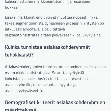
kohdennettuihin markkinointitoimiin ja resurssien
hukkaan.
Lisäksi markkinatrendit voivat muuttua nopeasti, mikä
tekee segmentoinnista dynaamisen prosessin. Yritysten on
jatkuvasti arvioitava ja päivitettävä
segmentointistrategioitaan pysyäkseen kilpailukykyisinä.
Kuinka tunnistaa asiakaskohderyhmät
tehokkaasti?
Asiakaskohderyhmien tehokas tunnistaminen on keskeinen
osa markkinointistrategiaa. Se auttaa yrityksiä
kohdistamaan viestinsä ja tuotteensa tarkasti oikeille
asiakasryhmille, mikä parantaa myyntiä ja
asiakastyytyväisyyttä.
Demografiset kriteerit asiakaskohderyhmien
määrittelyssä