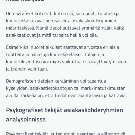
Demografiset kriteerit, kuten ikä, sukupuoli, tulotaso ja
koulutustaso, ovat perusasioita asiakaskohderyhmien
määrittelyssä. Nämä tiedot auttavat ymmärtämään, keitä
asiakkaat ovat ja mitä tarpeita heillä voi olla.
Esimerkiksi nuoret aikuiset saattavat arvostaa erilaisia
tuotteita ja palveluja kuin eläkeläiset. Tulojen ja
koulutuksen taso voi myös vaikuttaa ostokäyttäytymiseen
ja brändin valintaan.
Demografisten tietojen kerääminen voi tapahtua
kyselyiden, asiakastietokantojen tai markkinatutkimusten
avulla. Tärkeää on, että tiedot ovat ajantasaisia ja kattavia.
Psykografiset tekijät asiakaskohderyhmien
analysoinnissa
Psykografiset tekijät, kuten arvot, asenteet ja elämäntyyli,