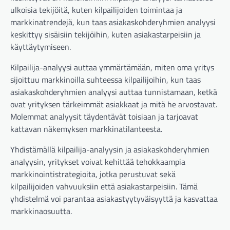
ulkoisia tekijöitä, kuten kilpailijoiden toimintaa ja
markkinatrendejä, kun taas asiakaskohderyhmien analyysi
keskittyy sisäisiin tekijöihin, kuten asiakastarpeisiin ja
käyttäytymiseen.
Kilpailija-analyysi auttaa ymmärtämään, miten oma yritys
sijoittuu markkinoilla suhteessa kilpailijoihin, kun taas
asiakaskohderyhmien analyysi auttaa tunnistamaan, ketkä
ovat yrityksen tärkeimmät asiakkaat ja mitä he arvostavat.
Molemmat analyysit täydentävät toisiaan ja tarjoavat
kattavan näkemyksen markkinatilanteesta.
Yhdistämällä kilpailija-analyysin ja asiakaskohderyhmien
analyysin, yritykset voivat kehittää tehokkaampia
markkinointistrategioita, jotka perustuvat sekä
kilpailijoiden vahvuuksiin että asiakastarpeisiin. Tämä
yhdistelmä voi parantaa asiakastyytyväisyyttä ja kasvattaa
markkinaosuutta.