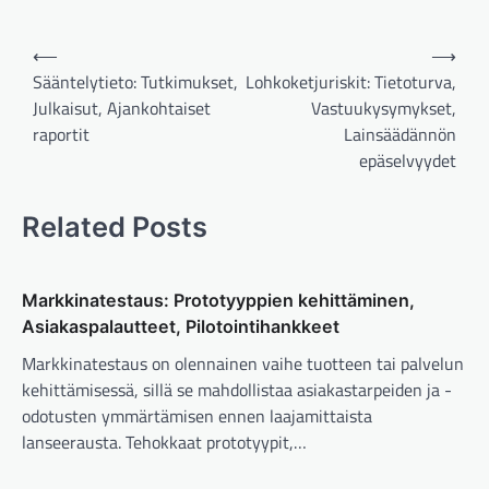
Post
⟵
⟶
navigation
Sääntelytieto: Tutkimukset,
Lohkoketjuriskit: Tietoturva,
Julkaisut, Ajankohtaiset
Vastuukysymykset,
raportit
Lainsäädännön
epäselvyydet
Related Posts
Markkinatestaus: Prototyyppien kehittäminen,
Asiakaspalautteet, Pilotointihankkeet
Markkinatestaus on olennainen vaihe tuotteen tai palvelun
kehittämisessä, sillä se mahdollistaa asiakastarpeiden ja -
odotusten ymmärtämisen ennen laajamittaista
lanseerausta. Tehokkaat prototyypit,…