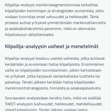
Kilpailija-analyysi markkinasegmentoinnissa tarkoittaa
kilpailijoiden toimintojen ja strategioiden arvioimista, jotta
voidaan tunnistaa omat vahvuudet ja heikkoudet. Tämä
prosessi auttaa yrityksiä ymmärtämään markkinatilannetta
ja asiakaskohderyhmiä paremmin, mikä on olennaista
kilpailukyvyn säilyttämiseksi.
Kilpailija-analyysin vaiheet ja menetelmät
Kilpailija-analyysi koostuu useista vaiheista, jotka auttavat
keräämään ja arvioimaan tietoa kilpailijoista. Ensimmäinen
vaihe on kilpailijoiden tunnistaminen, jolloin kartoitetaan
ne yritykset, jotka tarjoavat samankaltaisia tuotteita tai
palveluja. Tämän jälkeen kerätään tietoa kilpailijoiden
markkinointistrategioista, hinnoista ja asiakaspalvelusta.
Seuraavaksi analysoidaan kerätty tieto, mikä voi sisältää
SWOT-analyysin (vahvuudet, heikkoudet, mahdollisuudet,
uhkat) kilpailijoista. Tämän jälkeen voidaan laatia