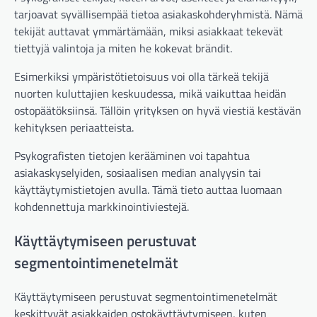
tarjoavat syvällisempää tietoa asiakaskohderyhmistä. Nämä
tekijät auttavat ymmärtämään, miksi asiakkaat tekevät
tiettyjä valintoja ja miten he kokevat brändit.
Esimerkiksi ympäristötietoisuus voi olla tärkeä tekijä
nuorten kuluttajien keskuudessa, mikä vaikuttaa heidän
ostopäätöksiinsä. Tällöin yrityksen on hyvä viestiä kestävän
kehityksen periaatteista.
Psykografisten tietojen kerääminen voi tapahtua
asiakaskyselyiden, sosiaalisen median analyysin tai
käyttäytymistietojen avulla. Tämä tieto auttaa luomaan
kohdennettuja markkinointiviestejä.
Käyttäytymiseen perustuvat
segmentointimenetelmät
Käyttäytymiseen perustuvat segmentointimenetelmät
keskittyvät asiakkaiden ostokäyttäytymiseen, kuten