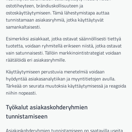
ostotiheyteen, brändiuskollisuuteen ja
ostoskäyttäytymiseen. Tämä lähestymistapa auttaa
tunnistamaan asiakasryhmiä, jotka käyttäytyvät
samankaltaisesti.
Esimerkiksi asiakkaat, jotka ostavat säännöllisesti tiettyä
tuotetta, voidaan ryhmitellä erikseen niistä, jotka ostavat
vain satunnaisesti. Tällöin markkinointistrategiat voidaan
räätälöidä eri asiakasryhmille.
Käyttäytymiseen perustuvia menetelmiä voidaan
hyödyntää asiakasanalytiikan ja myyntitietojen avulla.
Tärkeää on seurata muutoksia käyttäytymisessä ja reagoida
niihin nopeasti.
Työkalut asiakaskohderyhmien
tunnistamiseen
Asiakaskohderyhmien tunnistamiseen on saatavilla useita