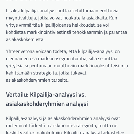
Lisäksi kilpailija-analyysi auttaa kehittämään erottuvia
myyntivaltteja, jotka voivat houkutella asiakkaita. Kun
yritys ymmärtää kilpailijoidensa heikkoudet, se voi
kohdistaa markkinointiviestinsä tehokkaammin ja parantaa
asiakaskokemusta.
Yhteenvetona voidaan todeta, että kilpailija-analyysi on
olennainen osa markkinasegmentointia, sillä se auttaa
yrityksiä sopeutumaan muuttuviin markkinaolosuhteisiin ja
kehittämään strategioita, jotka tukevat
asiakaskohderyhmien tarpeita.
Vertailu: Kilpailija-analyysi vs.
asiakaskohderyhmien analyysi
Kilpailija-analyysi ja asiakaskohderyhmien analyysi ovat
molemmat tärkeitä markkinointistrategioita, mutta ne
keskittyvät eri näkökulmiin. Kilpailija-analyysi tarkastelee