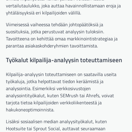
vertailutaulukko, joka auttaa havainnollistamaan eroja ja
yhtäläisyyksiä eri kilpailijoiden välillä.
Viimeisessä vaiheessa tehdään johtopäätöksiä ja
suosituksia, jotka perustuvat analyysin tuloksiin.
Tavoitteena on kehittää omaa markkinointistrategiaa ja
parantaa asiakaskohderyhmien tavoittamista.
Työkalut kilpailija-analyysin toteuttamiseen
Kilpailija-analyysin toteuttamiseen on saatavilla useita
työkaluja, jotka helpottavat tiedon keräämistä ja
analysointia. Esimerkiksi verkkosivustojen
analysointityökalut, kuten SEMrush tai Ahrefs, voivat
tarjota tietoa kilpailijoiden verkkoliikenteestä ja
hakukoneoptimoinnista.
Lisäksi sosiaalisen median analyysityökalut, kuten
Hootsuite tai Sprout Social, auttavat seuraamaan