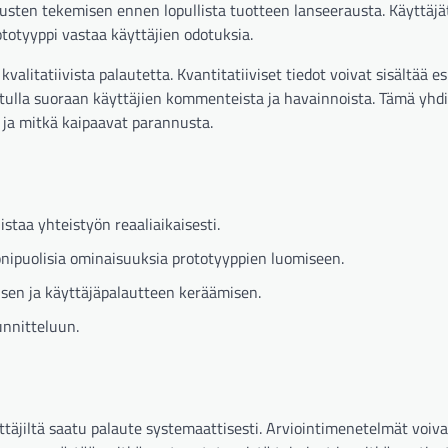
nusten tekemisen ennen lopullista tuotteen lanseerausta. Käyttäj
ototyyppi vastaa käyttäjien odotuksia.
valitatiivista palautetta. Kvantitatiiviset tiedot voivat sisältää e
at tulla suoraan käyttäjien kommenteista ja havainnoista. Tämä yhd
ja mitkä kaipaavat parannusta.
staa yhteistyön reaaliaikaisesti.
onipuolisia ominaisuuksia prototyyppien luomiseen.
isen ja käyttäjäpalautteen keräämisen.
unnitteluun.
ttäjiltä saatu palaute systemaattisesti. Arviointimenetelmät voiva