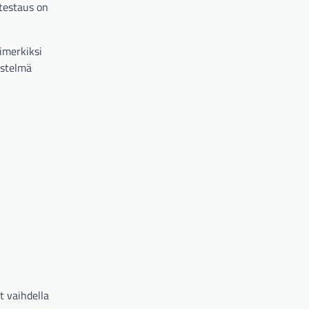
ätestaus on
simerkiksi
istelmä
t vaihdella