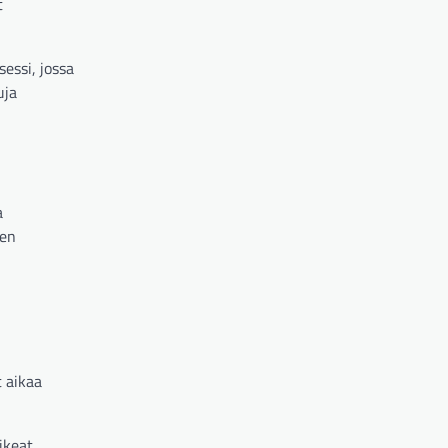
t
essi, jossa
uja
a
een
t aikaa
ikeat