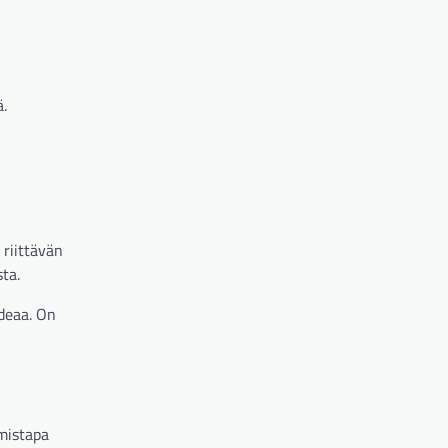
ä.
 riittävän
ta.
deaa. On
ymistapa