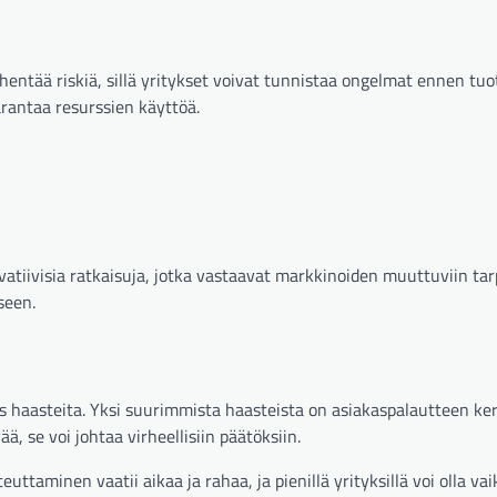
ntää riskiä, sillä yritykset voivat tunnistaa ongelmat ennen tuo
arantaa resurssien käyttöä.
atiivisia ratkaisuja, jotka vastaavat markkinoiden muuttuviin tarp
seen.
ös haasteita. Yksi suurimmista haasteista on asiakaspalautteen ke
ää, se voi johtaa virheellisiin päätöksiin.
ttaminen vaatii aikaa ja rahaa, ja pienillä yrityksillä voi olla va