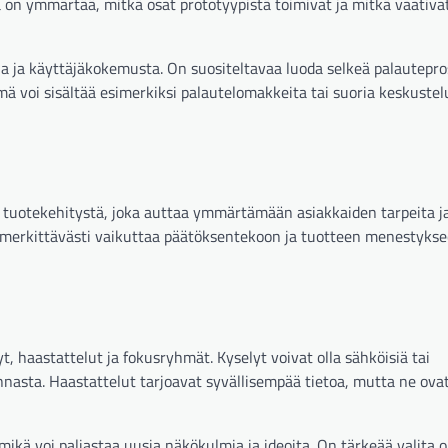
a on ymmärtää, mitkä osat prototyypistä toimivat ja mitkä vaativa
 ja käyttäjäkokemusta. On suositeltavaa luoda selkeä palautepros
mä voi sisältää esimerkiksi palautelomakkeita tai suoria keskustel
 tuotekehitystä, joka auttaa ymmärtämään asiakkaiden tarpeita j
t merkittävästi vaikuttaa päätöksentekoon ja tuotteen menestyks
haastattelut ja fokusryhmät. Kyselyt voivat olla sähköisiä tai
nasta. Haastattelut tarjoavat syvällisempää tietoa, mutta ne ova
kä voi paljastaa uusia näkökulmia ja ideoita. On tärkeää valita o