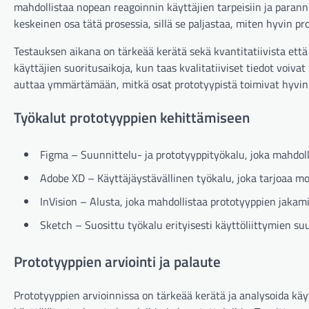
mahdollistaa nopean reagoinnin käyttäjien tarpeisiin ja paran
keskeinen osa tätä prosessia, sillä se paljastaa, miten hyvin pr
Testauksen aikana on tärkeää kerätä sekä kvantitatiivista että k
käyttäjien suoritusaikoja, kun taas kvalitatiiviset tiedot voiv
auttaa ymmärtämään, mitkä osat prototyypistä toimivat hyvin 
Työkalut prototyyppien kehittämiseen
Figma – Suunnittelu- ja prototyyppityökalu, joka mahdolli
Adobe XD – Käyttäjäystävällinen työkalu, joka tarjoaa m
InVision – Alusta, joka mahdollistaa prototyyppien jakam
Sketch – Suosittu työkalu erityisesti käyttöliittymien su
Prototyyppien arviointi ja palaute
Prototyyppien arvioinnissa on tärkeää kerätä ja analysoida käy