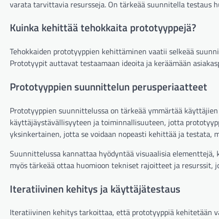
varata tarvittavia resursseja. On tärkeää suunnitella testaus hu
Kuinka kehittää tehokkaita prototyyppejä?
Tehokkaiden prototyyppien kehittäminen vaatii selkeää suunnitt
Prototyypit auttavat testaamaan ideoita ja keräämään asiakasp
Prototyyppien suunnittelun perusperiaatteet
Prototyyppien suunnittelussa on tärkeää ymmärtää käyttäjien ta
käyttäjäystävällisyyteen ja toiminnallisuuteen, jotta prototyyp
yksinkertainen, jotta se voidaan nopeasti kehittää ja testata, 
Suunnittelussa kannattaa hyödyntää visuaalisia elementtejä, k
myös tärkeää ottaa huomioon tekniset rajoitteet ja resurssit, jo
Iteratiivinen kehitys ja käyttäjätestaus
Iteratiivinen kehitys tarkoittaa, että prototyyppiä kehitetään 