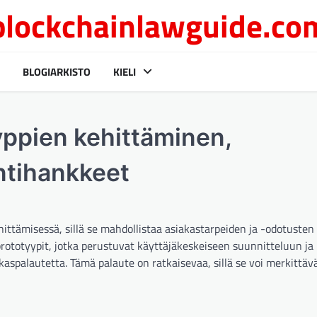
blockchainlawguide.co
BLOGIARKISTO
KIELI
yppien kehittäminen,
intihankkeet
ittämisessä, sillä se mahdollistaa asiakastarpeiden ja -odotusten
ototyypit, jotka perustuvat käyttäjäkeskeiseen suunnitteluun ja
aspalautetta. Tämä palaute on ratkaisevaa, sillä se voi merkittävä