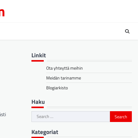
m
Linkit
Ota yhteyttä meihin
Meidän tarinamme
Blogiarkisto
Haku
sti
Search
for:
Kategoriat