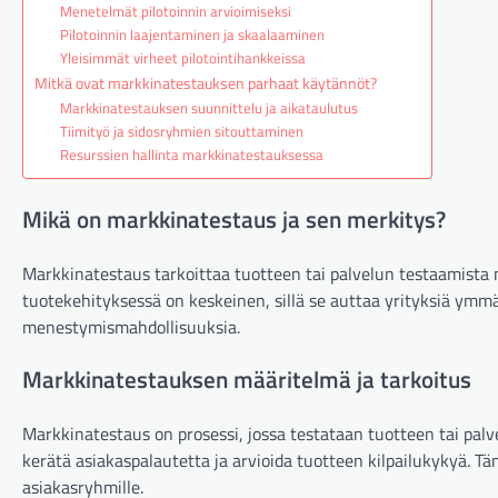
Menetelmät pilotoinnin arvioimiseksi
Pilotoinnin laajentaminen ja skaalaaminen
Yleisimmät virheet pilotointihankkeissa
Mitkä ovat markkinatestauksen parhaat käytännöt?
Markkinatestauksen suunnittelu ja aikataulutus
Tiimityö ja sidosryhmien sitouttaminen
Resurssien hallinta markkinatestauksessa
Mikä on markkinatestaus ja sen merkitys?
Markkinatestaus tarkoittaa tuotteen tai palvelun testaamista 
tuotekehityksessä on keskeinen, sillä se auttaa yrityksiä ymm
menestymismahdollisuuksia.
Markkinatestauksen määritelmä ja tarkoitus
Markkinatestaus on prosessi, jossa testataan tuotteen tai pal
kerätä asiakaspalautetta ja arvioida tuotteen kilpailukykyä. Täm
asiakasryhmille.