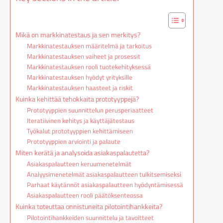
Mikä on markkinatestaus ja sen merkitys?
Markkinatestauksen määritelmä ja tarkoitus
Markkinatestauksen vaiheet ja prosessit
Markkinatestauksen rooli tuotekehityksessä
Markkinatestauksen hyödyt yrityksille
Markkinatestauksen haasteet ja riskit
Kuinka kehittää tehokkaita prototyyppejä?
Prototyyppien suunnittelun perusperiaatteet
Iteratiivinen kehitys ja käyttäjätestaus
Työkalut prototyyppien kehittämiseen
Prototyyppien arviointi ja palaute
Miten kerätä ja analysoida asiakaspalautetta?
Asiakaspalautteen keruumenetelmät
Analyysimenetelmät asiakaspalautteen tulkitsemiseksi
Parhaat käytännöt asiakaspalautteen hyödyntämisessä
Asiakaspalautteen rooli päätöksenteossa
Kuinka toteuttaa onnistuneita pilotointihankkeita?
Pilotointihankkeiden suunnittelu ja tavoitteet