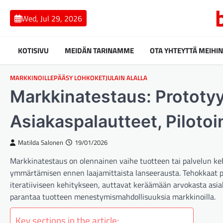
Skip
to
Wed, Jul 29, 2026
content
KOTISIVU
MEIDÄN TARINAMME
OTA YHTEYTTÄ MEIHIN
MARKKINOILLEPÄÄSY LOHKOKETJULAIN ALALLA
Markkinatestaus: Prototy
Asiakaspalautteet, Piloto
Matilda Salonen
19/01/2026
Markkinatestaus on olennainen vaihe tuotteen tai palvelun keh
ymmärtämisen ennen laajamittaista lanseerausta. Tehokkaat pr
iteratiiviseen kehitykseen, auttavat keräämään arvokasta asiak
parantaa tuotteen menestymismahdollisuuksia markkinoilla.
Key sections in the article: