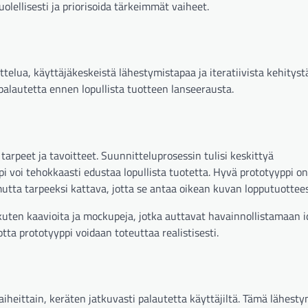
olellisesti ja priorisoida tärkeimmät vaiheet.
elua, käyttäjäkeskeistä lähestymistapaa ja iteratiivista kehityst
alautetta ennen lopullista tuotteen lanseerausta.
rpeet ja tavoitteet. Suunnitteluprosessin tulisi keskittyä
pi voi tehokkaasti edustaa lopullista tuotetta. Hyvä prototyyppi on
mutta tarpeeksi kattava, jotta se antaa oikean kuvan lopputuottees
uten kaavioita ja mockupeja, jotka auttavat havainnollistamaan i
tta prototyyppi voidaan toteuttaa realistisesti.
vaiheittain, keräten jatkuvasti palautetta käyttäjiltä. Tämä lähest