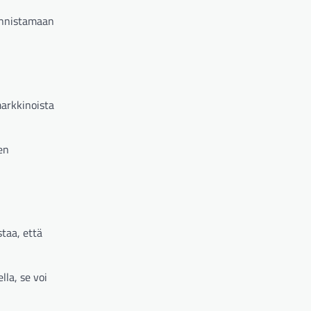
unnistamaan
arkkinoista
en
taa, että
lla, se voi