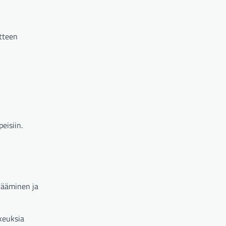
tteen
eisiin.
rääminen ja
ikeuksia