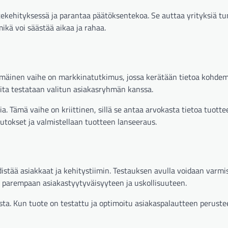
kehityksessä ja parantaa päätöksentekoa. Se auttaa yrityksiä t
ikä voi säästää aikaa ja rahaa.
mmäinen vaihe on markkinatutkimus, jossa kerätään tietoa kohdem
oita testataan valitun asiakasryhmän kanssa.
. Tämä vaihe on kriittinen, sillä se antaa arvokasta tietoa tuotte
utokset ja valmistellaan tuotteen lanseeraus.
istää asiakkaat ja kehitystiimin. Testauksen avulla voidaan varmis
aa parempaan asiakastyytyväisyyteen ja uskollisuuteen.
sta. Kun tuote on testattu ja optimoitu asiakaspalautteen perustee