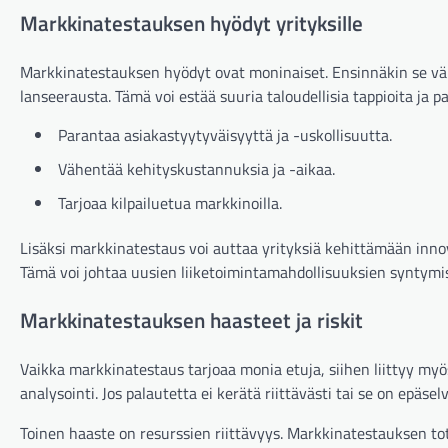
Markkinatestauksen hyödyt yrityksille
Markkinatestauksen hyödyt ovat moninaiset. Ensinnäkin se vähe
lanseerausta. Tämä voi estää suuria taloudellisia tappioita ja p
Parantaa asiakastyytyväisyyttä ja -uskollisuutta.
Vähentää kehityskustannuksia ja -aikaa.
Tarjoaa kilpailuetua markkinoilla.
Lisäksi markkinatestaus voi auttaa yrityksiä kehittämään innov
Tämä voi johtaa uusien liiketoimintamahdollisuuksien syntymi
Markkinatestauksen haasteet ja riskit
Vaikka markkinatestaus tarjoaa monia etuja, siihen liittyy my
analysointi. Jos palautetta ei kerätä riittävästi tai se on epäselv
Toinen haaste on resurssien riittävyys. Markkinatestauksen toteu