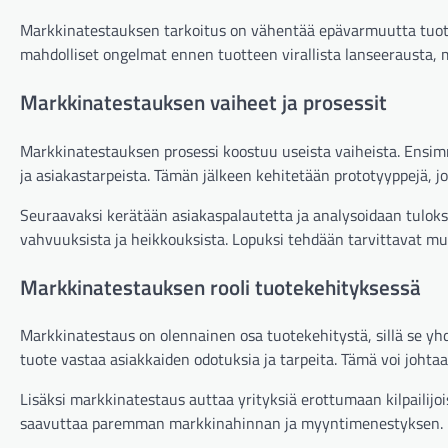
Markkinatestauksen tarkoitus on vähentää epävarmuutta tuote
mahdolliset ongelmat ennen tuotteen virallista lanseerausta, m
Markkinatestauksen vaiheet ja prosessit
Markkinatestauksen prosessi koostuu useista vaiheista. Ensi
ja asiakastarpeista. Tämän jälkeen kehitetään prototyyppejä, j
Seuraavaksi kerätään asiakaspalautetta ja analysoidaan tuloksia
vahvuuksista ja heikkouksista. Lopuksi tehdään tarvittavat mu
Markkinatestauksen rooli tuotekehityksessä
Markkinatestaus on olennainen osa tuotekehitystä, sillä se yhd
tuote vastaa asiakkaiden odotuksia ja tarpeita. Tämä voi joht
Lisäksi markkinatestaus auttaa yrityksiä erottumaan kilpailijoi
saavuttaa paremman markkinahinnan ja myyntimenestyksen.