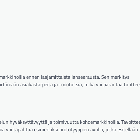
markkinoilla ennen laajamittaista lanseerausta. Sen merkitys
ärtämään asiakastarpeita ja -odotuksia, mikä voi parantaa tuotte
velun hyväksyttävyyttä ja toimivuutta kohdemarkkinoilla. Tavoitte
ä voi tapahtua esimerkiksi prototyyppien avulla, jotka esitellään v