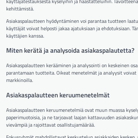
käyttäjätestauksesta kyselyihin ja haastatteluihin. Tavoitteen
kehittämistä.
Asiakaspalautteen hyödyntäminen voi parantaa tuotteen laatua
käyttäjät voivat helposti jakaa ajatuksiaan ja ehdotuksiaan. Tä
käyttäjien kanssa.
Miten kerätä ja analysoida asiakaspalautetta?
Asiakaspalautteen kerääminen ja analysointi on keskeinen osa
parantamaan tuotteita. Oikeat menetelmät ja analyysit voiva
markkinoilla.
Asiakaspalautteen keruumenetelmät
Asiakaspalautteen keruumenetelmiä ovat muun muassa kyselyt, 
paperimuotoisia, ja ne tarjoavat laajan kattavuuden asiakaskun
vievämpiä ja rajoittavat osallistujamäärää.
Fokusryhmät mahdollistavat keskustelun asiakkaiden kesken, mi