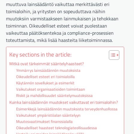
muuttuva lainsäädäntö vaikuttaa merkittävästi eri
toimialoihin, ja yritysten on sopeuduttava näihin
muutoksiin varmistaakseen lainmukaisen ja tehokkaan
toiminnan. Oikeudelliset esteet voivat puolestaan
vaikeuttaa päätöksentekoa ja compliance-prosessien
toteuttamista, mikä lisää haasteita liiketoiminnassa.
Key sections in the article:
Mitkä ovat tärkeimmät sääntelyhaasteet?
Ymmärrys lainsäädännön muutoksista
Oikeudelliset esteet eri toimialoilla
Käytännön sovellukset ja esimerkit
Vaikutukset organisaatioiden toimintaan
Riskit ja mahdollisuudet sääntelymuutoksissa
Kuinka lainsäädännön muutokset vaikuttavat eri toimialoihin?
Esimerkkejä lainsäädännön muutoksista terveydenhuollossa
Vaikutukset ympäristöalan sääntelyyn
Muutosvaatimukset finanssialalla
Oikeudelliset haasteet teknologiateollisuudessa