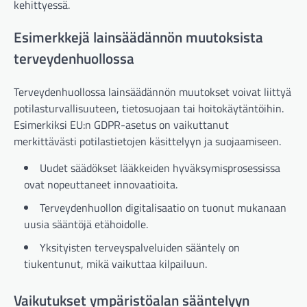
kehittyessä.
Esimerkkejä lainsäädännön muutoksista
terveydenhuollossa
Terveydenhuollossa lainsäädännön muutokset voivat liittyä
potilasturvallisuuteen, tietosuojaan tai hoitokäytäntöihin.
Esimerkiksi EU:n GDPR-asetus on vaikuttanut
merkittävästi potilastietojen käsittelyyn ja suojaamiseen.
Uudet säädökset lääkkeiden hyväksymisprosessissa
ovat nopeuttaneet innovaatioita.
Terveydenhuollon digitalisaatio on tuonut mukanaan
uusia sääntöjä etähoidolle.
Yksityisten terveyspalveluiden sääntely on
tiukentunut, mikä vaikuttaa kilpailuun.
Vaikutukset ympäristöalan sääntelyyn