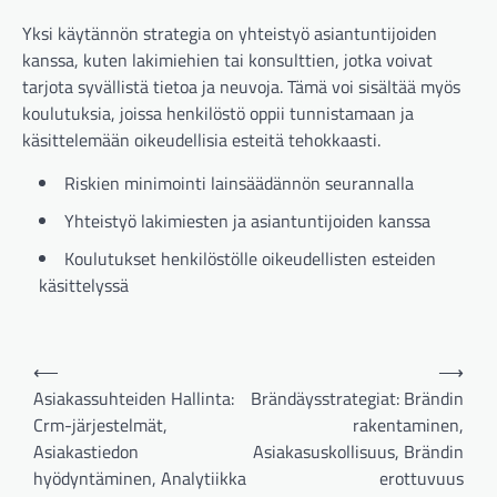
Yksi käytännön strategia on yhteistyö asiantuntijoiden
kanssa, kuten lakimiehien tai konsulttien, jotka voivat
tarjota syvällistä tietoa ja neuvoja. Tämä voi sisältää myös
koulutuksia, joissa henkilöstö oppii tunnistamaan ja
käsittelemään oikeudellisia esteitä tehokkaasti.
Riskien minimointi lainsäädännön seurannalla
Yhteistyö lakimiesten ja asiantuntijoiden kanssa
Koulutukset henkilöstölle oikeudellisten esteiden
käsittelyssä
Post
⟵
⟶
navigation
Asiakassuhteiden Hallinta:
Brändäysstrategiat: Brändin
Crm-järjestelmät,
rakentaminen,
Asiakastiedon
Asiakasuskollisuus, Brändin
hyödyntäminen, Analytiikka
erottuvuus