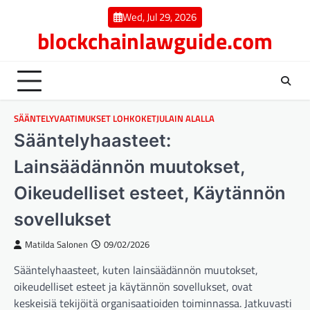
Skip
Wed, Jul 29, 2026
to
blockchainlawguide.com
content
SÄÄNTELYVAATIMUKSET LOHKOKETJULAIN ALALLA
Sääntelyhaasteet:
Lainsäädännön muutokset,
Oikeudelliset esteet, Käytännön
sovellukset
Matilda Salonen
09/02/2026
Sääntelyhaasteet, kuten lainsäädännön muutokset,
oikeudelliset esteet ja käytännön sovellukset, ovat
keskeisiä tekijöitä organisaatioiden toiminnassa. Jatkuvasti