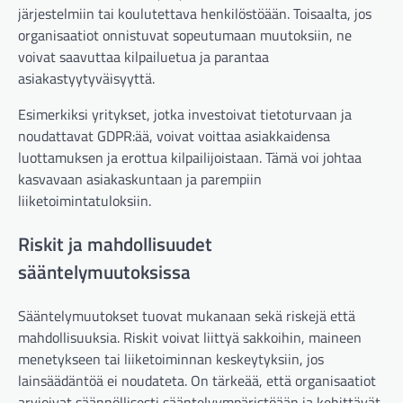
järjestelmiin tai koulutettava henkilöstöään. Toisaalta, jos
organisaatiot onnistuvat sopeutumaan muutoksiin, ne
voivat saavuttaa kilpailuetua ja parantaa
asiakastyytyväisyyttä.
Esimerkiksi yritykset, jotka investoivat tietoturvaan ja
noudattavat GDPR:ää, voivat voittaa asiakkaidensa
luottamuksen ja erottua kilpailijoistaan. Tämä voi johtaa
kasvavaan asiakaskuntaan ja parempiin
liiketoimintatuloksiin.
Riskit ja mahdollisuudet
sääntelymuutoksissa
Sääntelymuutokset tuovat mukanaan sekä riskejä että
mahdollisuuksia. Riskit voivat liittyä sakkoihin, maineen
menetykseen tai liiketoiminnan keskeytyksiin, jos
lainsäädäntöä ei noudateta. On tärkeää, että organisaatiot
arvioivat säännöllisesti sääntelyympäristöään ja kehittävät