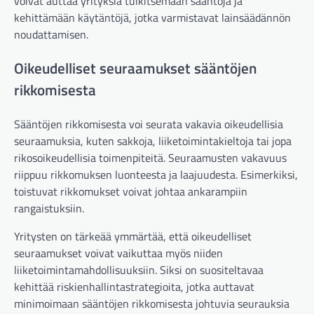
voivat auttaa yrityksiä tulkitsemaan sääntöjä ja
kehittämään käytäntöjä, jotka varmistavat lainsäädännön
noudattamisen.
Oikeudelliset seuraamukset sääntöjen
rikkomisesta
Sääntöjen rikkomisesta voi seurata vakavia oikeudellisia
seuraamuksia, kuten sakkoja, liiketoimintakieltoja tai jopa
rikosoikeudellisia toimenpiteitä. Seuraamusten vakavuus
riippuu rikkomuksen luonteesta ja laajuudesta. Esimerkiksi,
toistuvat rikkomukset voivat johtaa ankarampiin
rangaistuksiin.
Yritysten on tärkeää ymmärtää, että oikeudelliset
seuraamukset voivat vaikuttaa myös niiden
liiketoimintamahdollisuuksiin. Siksi on suositeltavaa
kehittää riskienhallintastrategioita, jotka auttavat
minimoimaan sääntöjen rikkomisesta johtuvia seurauksia