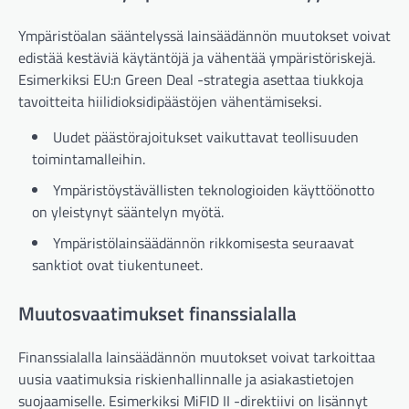
Ympäristöalan sääntelyssä lainsäädännön muutokset voivat
edistää kestäviä käytäntöjä ja vähentää ympäristöriskejä.
Esimerkiksi EU:n Green Deal -strategia asettaa tiukkoja
tavoitteita hiilidioksidipäästöjen vähentämiseksi.
Uudet päästörajoitukset vaikuttavat teollisuuden
toimintamalleihin.
Ympäristöystävällisten teknologioiden käyttöönotto
on yleistynyt sääntelyn myötä.
Ympäristölainsäädännön rikkomisesta seuraavat
sanktiot ovat tiukentuneet.
Muutosvaatimukset finanssialalla
Finanssialalla lainsäädännön muutokset voivat tarkoittaa
uusia vaatimuksia riskienhallinnalle ja asiakastietojen
suojaamiselle. Esimerkiksi MiFID II -direktiivi on lisännyt