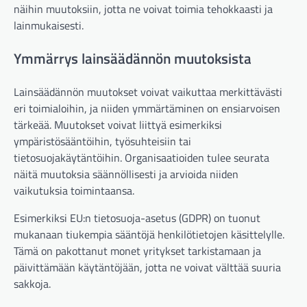
näihin muutoksiin, jotta ne voivat toimia tehokkaasti ja
lainmukaisesti.
Ymmärrys lainsäädännön muutoksista
Lainsäädännön muutokset voivat vaikuttaa merkittävästi
eri toimialoihin, ja niiden ymmärtäminen on ensiarvoisen
tärkeää. Muutokset voivat liittyä esimerkiksi
ympäristösääntöihin, työsuhteisiin tai
tietosuojakäytäntöihin. Organisaatioiden tulee seurata
näitä muutoksia säännöllisesti ja arvioida niiden
vaikutuksia toimintaansa.
Esimerkiksi EU:n tietosuoja-asetus (GDPR) on tuonut
mukanaan tiukempia sääntöjä henkilötietojen käsittelylle.
Tämä on pakottanut monet yritykset tarkistamaan ja
päivittämään käytäntöjään, jotta ne voivat välttää suuria
sakkoja.