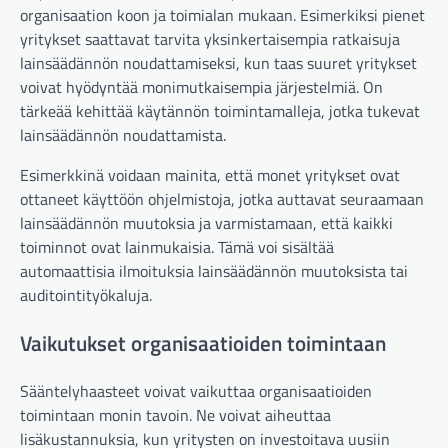
organisaation koon ja toimialan mukaan. Esimerkiksi pienet
yritykset saattavat tarvita yksinkertaisempia ratkaisuja
lainsäädännön noudattamiseksi, kun taas suuret yritykset
voivat hyödyntää monimutkaisempia järjestelmiä. On
tärkeää kehittää käytännön toimintamalleja, jotka tukevat
lainsäädännön noudattamista.
Esimerkkinä voidaan mainita, että monet yritykset ovat
ottaneet käyttöön ohjelmistoja, jotka auttavat seuraamaan
lainsäädännön muutoksia ja varmistamaan, että kaikki
toiminnot ovat lainmukaisia. Tämä voi sisältää
automaattisia ilmoituksia lainsäädännön muutoksista tai
auditointityökaluja.
Vaikutukset organisaatioiden toimintaan
Sääntelyhaasteet voivat vaikuttaa organisaatioiden
toimintaan monin tavoin. Ne voivat aiheuttaa
lisäkustannuksia, kun yritysten on investoitava uusiin