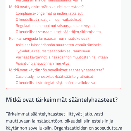
Vertailu eri maiden lainsäädännön välillä
Mitkä ovat yleisimmät oikeudelliset esteet?
Compliance-ongelmat ja niiden ratkaisut
Oikeudelliset riidat ja niiden vaikutukset
Regulaatioiden monimutkaisuus ja epäselvyydet
Oikeudelliset seuraamukset sääntöjen rikkomisesta
Kuinka navigoida lainsäädännön muutoksissa?
Askeleet lainsäädännön muutosten ymmärtämiseksi
Työkalut ja resurssit sääntelyn seuraamiseen
Parhaat käytännöt lainsäädännön muutosten hallintaan
Asiantuntijaneuvonnan merkitys
Mitkä ovat käytännön sovellukset sääntelyhaasteissa?
Case study menestyksekkäät sääntelyratkaisut
Oikeudelliset strategiat käytännön sovelluksissa
Mitkä ovat tärkeimmät sääntelyhaasteet?
Tärkeimmät sääntelyhaasteet liittyvät jatkuvasti
muuttuvaan lainsäädäntöön, oikeudellisiin esteisiin ja
käytännön sovelluksiin. Organisaatioiden on sopeuduttava