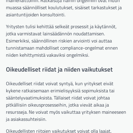
mainehaittoihin. Ratkaisuja näihin ongelmiin ovat muun
muassa säännölliset koulutukset, sisäiset tarkastukset ja
asiantuntijoiden konsultointi.
Yritysten tulisi kehittää selkeät prosessit ja käytännöt,
jotka varmistavat lainsäädännön noudattamisen.
Esimerkiksi, säännöllinen riskien arviointi voi auttaa
tunnistamaan mahdolliset compliance-ongelmat ennen
niiden kehittymistä vakaviksi ongelmiksi.
Oikeudelliset riidat ja niiden vaikutukset
Oikeudelliset riidat voivat syntyä, kun yritykset eivät
kykene ratkaisemaan erimielisyyksiä sopimuksista tai
sääntelyvaatimuksista. Tällaiset riidat voivat johtaa
pitkällisiin oikeusprosesseihin, jotka vievät aikaa ja
resursseja. Ne voivat myös vaikuttaa yrityksen maineeseen
ja asiakassuhteisiin.
Oikeudellisten riitojen vaikutukset voivat olla laajat,