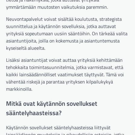
ymmärtämään muutosten vaikutuksia paremmin.
Neuvontapalvelut voivat sisältää koulutusta, strategista
suunnittelua ja käytännön sovelluksia, jotka auttavat
yrityksiä sopeutumaan uusiin sääntöihin. On tärkeää valita
asiantuntijoita, joilla on kokemusta ja asiantuntemusta
kyseiseltä alueelta.
Lisäksi asiantuntijat voivat auttaa yrityksiä kehittämään
tehokkaita toimintasuunnitelmia, jotka varmistavat, että
kaikki lainsäädännölliset vaatimukset täyttyvät. Tämä voi
vähentää riskejä ja parantaa yrityksen kilpailukykyä
markkinoilla.
Mitkä ovat käytännön sovellukset
sääntelyhaasteissa?
Käytännön sovellukset sääntelyhaasteissa liittyvät
lainsäädännön muutoksiin ja oikeudellisiin esteisiin, jotka