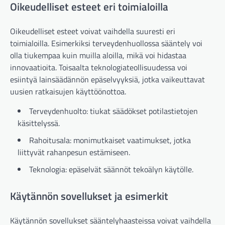
Oikeudelliset esteet eri toimialoilla
Oikeudelliset esteet voivat vaihdella suuresti eri
toimialoilla. Esimerkiksi terveydenhuollossa sääntely voi
olla tiukempaa kuin muilla aloilla, mikä voi hidastaa
innovaatioita. Toisaalta teknologiateollisuudessa voi
esiintyä lainsäädännön epäselvyyksiä, jotka vaikeuttavat
uusien ratkaisujen käyttöönottoa.
Terveydenhuolto: tiukat säädökset potilastietojen
käsittelyssä.
Rahoitusala: monimutkaiset vaatimukset, jotka
liittyvät rahanpesun estämiseen.
Teknologia: epäselvät säännöt tekoälyn käytölle.
Käytännön sovellukset ja esimerkit
Käytännön sovellukset sääntelyhaasteissa voivat vaihdella