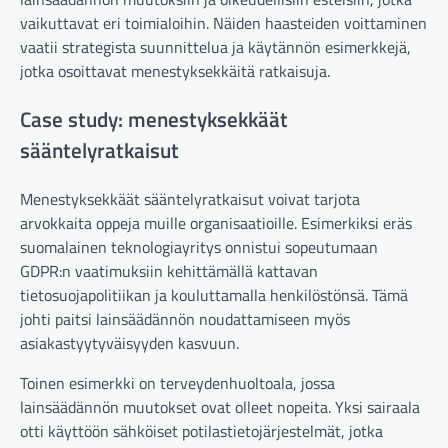
vaikuttavat eri toimialoihin. Näiden haasteiden voittaminen
vaatii strategista suunnittelua ja käytännön esimerkkejä,
jotka osoittavat menestyksekkäitä ratkaisuja.
Case study: menestyksekkäät
sääntelyratkaisut
Menestyksekkäät sääntelyratkaisut voivat tarjota
arvokkaita oppeja muille organisaatioille. Esimerkiksi eräs
suomalainen teknologiayritys onnistui sopeutumaan
GDPR:n vaatimuksiin kehittämällä kattavan
tietosuojapolitiikan ja kouluttamalla henkilöstönsä. Tämä
johti paitsi lainsäädännön noudattamiseen myös
asiakastyytyväisyyden kasvuun.
Toinen esimerkki on terveydenhuoltoala, jossa
lainsäädännön muutokset ovat olleet nopeita. Yksi sairaala
otti käyttöön sähköiset potilastietojärjestelmät, jotka