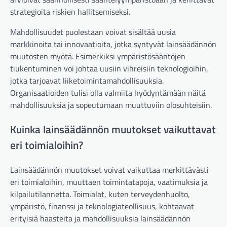
strategioita riskien hallitsemiseksi.
Mahdollisuudet puolestaan voivat sisältää uusia
markkinoita tai innovaatioita, jotka syntyvät lainsäädännön
muutosten myötä. Esimerkiksi ympäristösääntöjen
tiukentuminen voi johtaa uusiin vihreisiin teknologioihin,
jotka tarjoavat liiketoimintamahdollisuuksia.
Organisaatioiden tulisi olla valmiita hyödyntämään näitä
mahdollisuuksia ja sopeutumaan muuttuviin olosuhteisiin.
Kuinka lainsäädännön muutokset vaikuttavat
eri toimialoihin?
Lainsäädännön muutokset voivat vaikuttaa merkittävästi
eri toimialoihin, muuttaen toimintatapoja, vaatimuksia ja
kilpailutilannetta. Toimialat, kuten terveydenhuolto,
ympäristö, finanssi ja teknologiateollisuus, kohtaavat
erityisiä haasteita ja mahdollisuuksia lainsäädännön