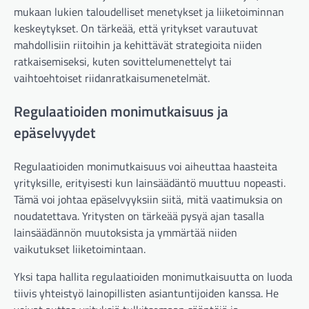
mukaan lukien taloudelliset menetykset ja liiketoiminnan
keskeytykset. On tärkeää, että yritykset varautuvat
mahdollisiin riitoihin ja kehittävät strategioita niiden
ratkaisemiseksi, kuten sovittelumenettelyt tai
vaihtoehtoiset riidanratkaisumenetelmät.
Regulaatioiden monimutkaisuus ja
epäselvyydet
Regulaatioiden monimutkaisuus voi aiheuttaa haasteita
yrityksille, erityisesti kun lainsäädäntö muuttuu nopeasti.
Tämä voi johtaa epäselvyyksiin siitä, mitä vaatimuksia on
noudatettava. Yritysten on tärkeää pysyä ajan tasalla
lainsäädännön muutoksista ja ymmärtää niiden
vaikutukset liiketoimintaan.
Yksi tapa hallita regulaatioiden monimutkaisuutta on luoda
tiivis yhteistyö lainopillisten asiantuntijoiden kanssa. He