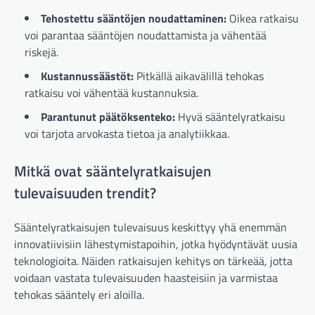
Tehostettu sääntöjen noudattaminen:
Oikea ratkaisu
voi parantaa sääntöjen noudattamista ja vähentää
riskejä.
Kustannussäästöt:
Pitkällä aikavälillä tehokas
ratkaisu voi vähentää kustannuksia.
Parantunut päätöksenteko:
Hyvä sääntelyratkaisu
voi tarjota arvokasta tietoa ja analytiikkaa.
Mitkä ovat sääntelyratkaisujen
tulevaisuuden trendit?
Sääntelyratkaisujen tulevaisuus keskittyy yhä enemmän
innovatiivisiin lähestymistapoihin, jotka hyödyntävät uusia
teknologioita. Näiden ratkaisujen kehitys on tärkeää, jotta
voidaan vastata tulevaisuuden haasteisiin ja varmistaa
tehokas sääntely eri aloilla.