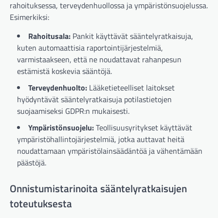
rahoituksessa, terveydenhuollossa ja ympäristönsuojelussa.
Esimerkiksi:
Rahoitusala:
Pankit käyttävät sääntelyratkaisuja,
kuten automaattisia raportointijärjestelmiä,
varmistaakseen, että ne noudattavat rahanpesun
estämistä koskevia sääntöjä.
Terveydenhuolto:
Lääketieteelliset laitokset
hyödyntävät sääntelyratkaisuja potilastietojen
suojaamiseksi GDPR:n mukaisesti.
Ympäristönsuojelu:
Teollisuusyritykset käyttävät
ympäristöhallintojärjestelmiä, jotka auttavat heitä
noudattamaan ympäristölainsäädäntöä ja vähentämään
päästöjä.
Onnistumistarinoita sääntelyratkaisujen
toteutuksesta