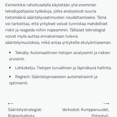
Esimerkiksi rahoitusalalla käytetään yhä enemmän
tekoälypohjaisia työkaluja, jotka analysoivat suuria
tietomääriä sääntelyvaatimusten noudattamiseksi. Tämä
voi tarkoittaa, että yritykset voivat tunnistaa mahdolliset
riskit ja reagoida niihin nopeammin. Tällaiset teknologiat
voivat myös auttaa ennakoimaan tulevia
sääntelymuutoksia, mikä antaa yrityksille etulyöntiaseman.
Tekoäly: Automaattinen tietojen analysointi ja riskien
arviointi.
Lohkoketju: Tietojen turvallinen ja läpinäkyvä hallinta.
Regtech: Sääntelyprosessien automatisointi ja
optimointi.
Post
⟵
⟶
navigation
Sääntelystrategiat:
Verkostot: Kumppanuudet,
Riskienhallinta,
Yhteistyö,