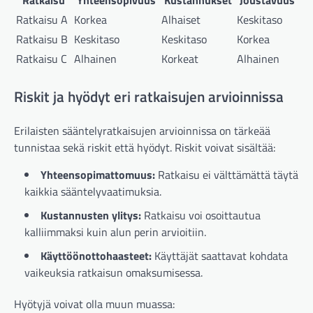
Ratkaisu
Yhteensopivuus
Kustannukset
Joustavuus
Ratkaisu A
Korkea
Alhaiset
Keskitaso
Ratkaisu B
Keskitaso
Keskitaso
Korkea
Ratkaisu C
Alhainen
Korkeat
Alhainen
Riskit ja hyödyt eri ratkaisujen arvioinnissa
Erilaisten sääntelyratkaisujen arvioinnissa on tärkeää
tunnistaa sekä riskit että hyödyt. Riskit voivat sisältää:
Yhteensopimattomuus:
Ratkaisu ei välttämättä täytä
kaikkia sääntelyvaatimuksia.
Kustannusten ylitys:
Ratkaisu voi osoittautua
kalliimmaksi kuin alun perin arvioitiin.
Käyttöönottohaasteet:
Käyttäjät saattavat kohdata
vaikeuksia ratkaisun omaksumisessa.
Hyötyjä voivat olla muun muassa: