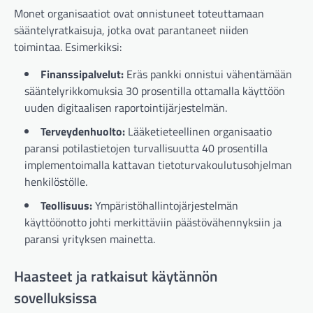
Monet organisaatiot ovat onnistuneet toteuttamaan
sääntelyratkaisuja, jotka ovat parantaneet niiden
toimintaa. Esimerkiksi:
Finanssipalvelut:
Eräs pankki onnistui vähentämään
sääntelyrikkomuksia 30 prosentilla ottamalla käyttöön
uuden digitaalisen raportointijärjestelmän.
Terveydenhuolto:
Lääketieteellinen organisaatio
paransi potilastietojen turvallisuutta 40 prosentilla
implementoimalla kattavan tietoturvakoulutusohjelman
henkilöstölle.
Teollisuus:
Ympäristöhallintojärjestelmän
käyttöönotto johti merkittäviin päästövähennyksiin ja
paransi yrityksen mainetta.
Haasteet ja ratkaisut käytännön
sovelluksissa