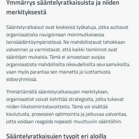
Ymmärrys sääntelyratkaisuista ja niiden
merkityksestä
Sääntelyratkaisut ovat keskeisiä työkaluja, jotka auttavat
organisaatioita navigoimaan monimutkaisessa
lainsäädäntöympäristössä. Ne mahdollistavat tehokkaan
valvonnan ja varmistavat, että kaikki toiminnot ovat
sääntöjen mukaisia. Tämä ei ainoastaan suojaa
organisaatiota mahdollisilta oikeudellisilta seuraamuksilta,
vaan myös parantaa sen mainetta ja luottamusta
sidosryhmissä.
Ymmärtämällä sääntelyratkaisujen merkityksen,
organisaatiot voivat kehittää strategioita, jotka tukevat
niiden liiketoimintatavoitteita. Tämä voi sisältää
koulutusta, prosessien optimointia ja jatkuvaa valvontaa,
jotta voidaan reagoida nopeasti muuttuviin sääntöihin.
Sääntelyratkaisujen tyypit eri aloilla