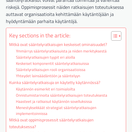
sääntelyratkaisut voivat parantaa toimintaa ja vähentää
riskejä. Oppimisprosessit näiden ratkaisujen toteutuksessa
auttavat organisaatioita kehittämään käytäntöjään ja
hyödyntämään parhaita käytäntöjä.
Key sections in the article:
Mitkä ovat sääntelyratkaisujen keskeiset ominaisuudet?
Ymmärrys sääntelyratkaisuista ja niiden merkityksestä
Sääntelyratkaisujen tyypit eri aloilla
Keskeiset komponentit sääntelyratkaisuissa
Sääntelyratkaisujen rooli organisaatioissa
Yhteydet lainsäädäntöön ja sääntelyyn
Kuinka sääntelyratkaisuja on käytetty käytännössä?
Käytännön esimerkit eri toimialoilta
Onnistumistarinoita sääntelyratkaisujen toteutuksesta
Haasteet ja ratkaisut käytännön sovelluksissa
Menestyksekkäät strategiat sääntelyratkaisujen
implementoinnissa
Mitkä ovat oppimisprosessit sääntelyratkaisujen
toteutuksessa?