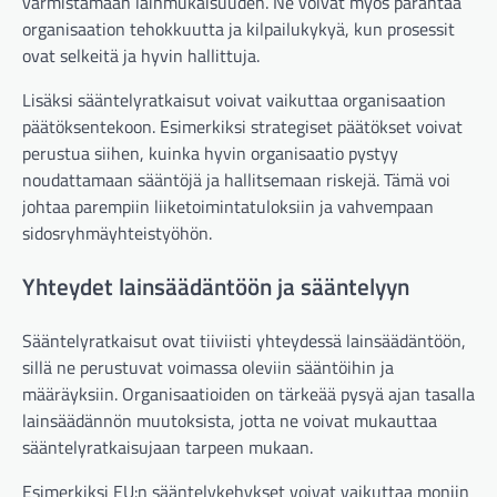
varmistamaan lainmukaisuuden. Ne voivat myös parantaa
organisaation tehokkuutta ja kilpailukykyä, kun prosessit
ovat selkeitä ja hyvin hallittuja.
Lisäksi sääntelyratkaisut voivat vaikuttaa organisaation
päätöksentekoon. Esimerkiksi strategiset päätökset voivat
perustua siihen, kuinka hyvin organisaatio pystyy
noudattamaan sääntöjä ja hallitsemaan riskejä. Tämä voi
johtaa parempiin liiketoimintatuloksiin ja vahvempaan
sidosryhmäyhteistyöhön.
Yhteydet lainsäädäntöön ja sääntelyyn
Sääntelyratkaisut ovat tiiviisti yhteydessä lainsäädäntöön,
sillä ne perustuvat voimassa oleviin sääntöihin ja
määräyksiin. Organisaatioiden on tärkeää pysyä ajan tasalla
lainsäädännön muutoksista, jotta ne voivat mukauttaa
sääntelyratkaisujaan tarpeen mukaan.
Esimerkiksi EU:n sääntelykehykset voivat vaikuttaa moniin