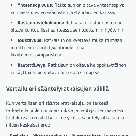
Yhteensopivuus:
Ratkaisun on oltava yhteensopiva
voimassa olevien säädösten ja standardien kanssa.
Kustannustehokkuus:
Ratkaisun kustannusten on
oltava kohtuulliset suhteessa sen tuottamiin hyötyihin.
Joustavuus:
Ratkaisun on kyettävä mukautumaan
muuttuviin sääntelyvaatimuksiin ja
liiketoimintaympäristöön.
Käytettävyys:
Ratkaisun on oltava helppokäyttöinen
ja käyttäjien on voitava omaksua se nopeasti.
Vertailu eri sääntelyratkaisujen välillä
Kun vertaillaan eri sääntelyratkaisuja, on tärkeää
tarkastella niiden ominaisuuksia ja hyötyjä. Seuraavassa
taulukossa on esitetty kolme yleistä sääntelyratkaisua ja
niiden keskeiset erot: