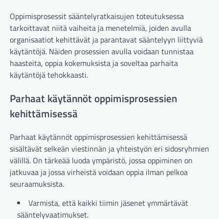
Oppimisprosessit sääntelyratkaisujen toteutuksessa
tarkoittavat niitä vaiheita ja menetelmiä, joiden avulla
organisaatiot kehittävät ja parantavat sääntelyyn liittyviä
käytäntöjä. Näiden prosessien avulla voidaan tunnistaa
haasteita, oppia kokemuksista ja soveltaa parhaita
käytäntöjä tehokkaasti.
Parhaat käytännöt oppimisprosessien
kehittämisessä
Parhaat käytännöt oppimisprosessien kehittämisessä
sisältävät selkeän viestinnän ja yhteistyön eri sidosryhmien
välillä. On tärkeää luoda ympäristö, jossa oppiminen on
jatkuvaa ja jossa virheistä voidaan oppia ilman pelkoa
seuraamuksista.
Varmista, että kaikki tiimin jäsenet ymmärtävät
sääntelyvaatimukset.