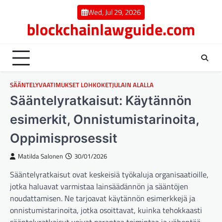
Skip
Wed, Jul 29, 2026
to
blockchainlawguide.com
content
SÄÄNTELYVAATIMUKSET LOHKOKETJULAIN ALALLA
Sääntelyratkaisut: Käytännön
esimerkit, Onnistumistarinoita,
Oppimisprosessit
Matilda Salonen
30/01/2026
Sääntelyratkaisut ovat keskeisiä työkaluja organisaatioille,
jotka haluavat varmistaa lainsäädännön ja sääntöjen
noudattamisen. Ne tarjoavat käytännön esimerkkejä ja
onnistumistarinoita, jotka osoittavat, kuinka tehokkaasti