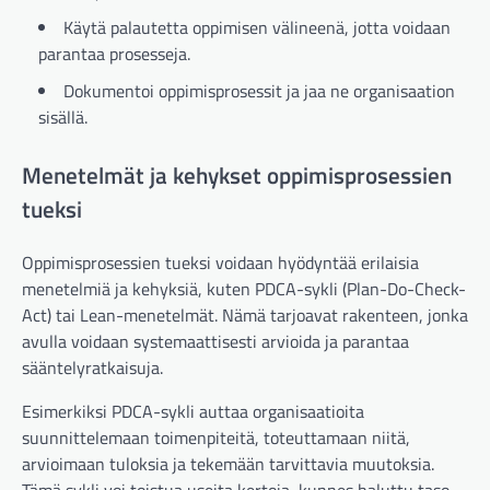
Käytä palautetta oppimisen välineenä, jotta voidaan
parantaa prosesseja.
Dokumentoi oppimisprosessit ja jaa ne organisaation
sisällä.
Menetelmät ja kehykset oppimisprosessien
tueksi
Oppimisprosessien tueksi voidaan hyödyntää erilaisia
menetelmiä ja kehyksiä, kuten PDCA-sykli (Plan-Do-Check-
Act) tai Lean-menetelmät. Nämä tarjoavat rakenteen, jonka
avulla voidaan systemaattisesti arvioida ja parantaa
sääntelyratkaisuja.
Esimerkiksi PDCA-sykli auttaa organisaatioita
suunnittelemaan toimenpiteitä, toteuttamaan niitä,
arvioimaan tuloksia ja tekemään tarvittavia muutoksia.
Tämä sykli voi toistua useita kertoja, kunnes haluttu taso