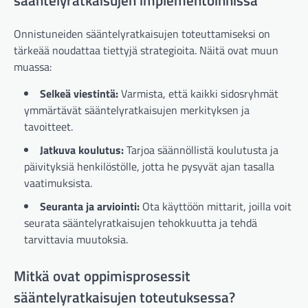
sääntelyratkaisujen implementoinnissa
Onnistuneiden sääntelyratkaisujen toteuttamiseksi on
tärkeää noudattaa tiettyjä strategioita. Näitä ovat muun
muassa:
Selkeä viestintä:
Varmista, että kaikki sidosryhmät
ymmärtävät sääntelyratkaisujen merkityksen ja
tavoitteet.
Jatkuva koulutus:
Tarjoa säännöllistä koulutusta ja
päivityksiä henkilöstölle, jotta he pysyvät ajan tasalla
vaatimuksista.
Seuranta ja arviointi:
Ota käyttöön mittarit, joilla voit
seurata sääntelyratkaisujen tehokkuutta ja tehdä
tarvittavia muutoksia.
Mitkä ovat oppimisprosessit
sääntelyratkaisujen toteutuksessa?