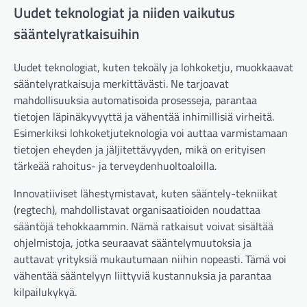
Uudet teknologiat ja niiden vaikutus
sääntelyratkaisuihin
Uudet teknologiat, kuten tekoäly ja lohkoketju, muokkaavat
sääntelyratkaisuja merkittävästi. Ne tarjoavat
mahdollisuuksia automatisoida prosesseja, parantaa
tietojen läpinäkyvyyttä ja vähentää inhimillisiä virheitä.
Esimerkiksi lohkoketjuteknologia voi auttaa varmistamaan
tietojen eheyden ja jäljitettävyyden, mikä on erityisen
tärkeää rahoitus- ja terveydenhuoltoaloilla.
Innovatiiviset lähestymistavat, kuten sääntely-tekniikat
(regtech), mahdollistavat organisaatioiden noudattaa
sääntöjä tehokkaammin. Nämä ratkaisut voivat sisältää
ohjelmistoja, jotka seuraavat sääntelymuutoksia ja
auttavat yrityksiä mukautumaan niihin nopeasti. Tämä voi
vähentää sääntelyyn liittyviä kustannuksia ja parantaa
kilpailukykyä.