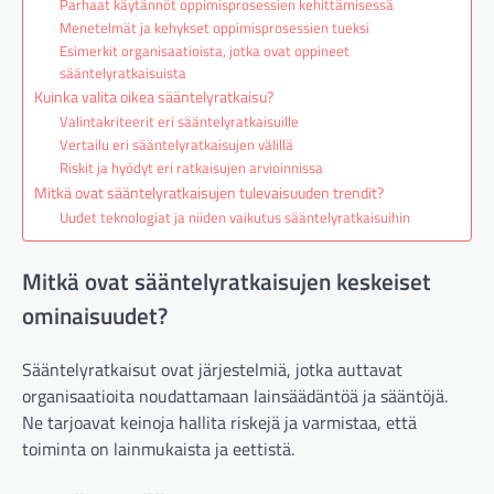
Parhaat käytännöt oppimisprosessien kehittämisessä
Menetelmät ja kehykset oppimisprosessien tueksi
Esimerkit organisaatioista, jotka ovat oppineet
sääntelyratkaisuista
Kuinka valita oikea sääntelyratkaisu?
Valintakriteerit eri sääntelyratkaisuille
Vertailu eri sääntelyratkaisujen välillä
Riskit ja hyödyt eri ratkaisujen arvioinnissa
Mitkä ovat sääntelyratkaisujen tulevaisuuden trendit?
Uudet teknologiat ja niiden vaikutus sääntelyratkaisuihin
Mitkä ovat sääntelyratkaisujen keskeiset
ominaisuudet?
Sääntelyratkaisut ovat järjestelmiä, jotka auttavat
organisaatioita noudattamaan lainsäädäntöä ja sääntöjä.
Ne tarjoavat keinoja hallita riskejä ja varmistaa, että
toiminta on lainmukaista ja eettistä.