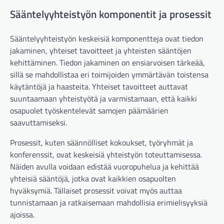
Sääntelyyhteistyön komponentit ja prosessit
Sääntelyyhteistyön keskeisiä komponentteja ovat tiedon
jakaminen, yhteiset tavoitteet ja yhteisten sääntöjen
kehittäminen. Tiedon jakaminen on ensiarvoisen tärkeää,
sillä se mahdollistaa eri toimijoiden ymmärtävän toistensa
käytäntöjä ja haasteita. Yhteiset tavoitteet auttavat
suuntaamaan yhteistyötä ja varmistamaan, että kaikki
osapuolet työskentelevät samojen päämäärien
saavuttamiseksi.
Prosessit, kuten säännölliset kokoukset, työryhmät ja
konferenssit, ovat keskeisiä yhteistyön toteuttamisessa.
Näiden avulla voidaan edistää vuoropuhelua ja kehittää
yhteisiä sääntöjä, jotka ovat kaikkien osapuolten
hyväksymiä. Tällaiset prosessit voivat myös auttaa
tunnistamaan ja ratkaisemaan mahdollisia erimielisyyksiä
ajoissa.