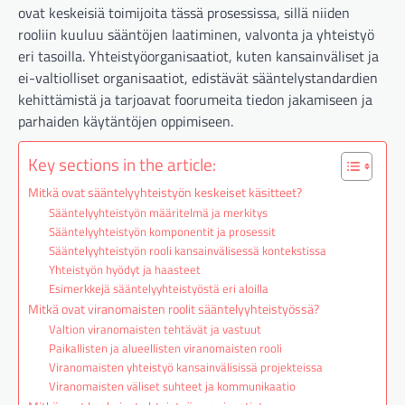
ovat keskeisiä toimijoita tässä prosessissa, sillä niiden
rooliin kuuluu sääntöjen laatiminen, valvonta ja yhteistyö
eri tasoilla. Yhteistyöorganisaatiot, kuten kansainväliset ja
ei-valtiolliset organisaatiot, edistävät sääntelystandardien
kehittämistä ja tarjoavat foorumeita tiedon jakamiseen ja
parhaiden käytäntöjen oppimiseen.
Key sections in the article:
Mitkä ovat sääntelyyhteistyön keskeiset käsitteet?
Sääntelyyhteistyön määritelmä ja merkitys
Sääntelyyhteistyön komponentit ja prosessit
Sääntelyyhteistyön rooli kansainvälisessä kontekstissa
Yhteistyön hyödyt ja haasteet
Esimerkkejä sääntelyyhteistyöstä eri aloilla
Mitkä ovat viranomaisten roolit sääntelyyhteistyössä?
Valtion viranomaisten tehtävät ja vastuut
Paikallisten ja alueellisten viranomaisten rooli
Viranomaisten yhteistyö kansainvälisissä projekteissa
Viranomaisten väliset suhteet ja kommunikaatio