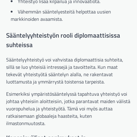
Yhteistyö lisää kilpailua ja innovaatiota.
Vähemmän sääntelyesteitä helpottaa uusien
markkinoiden avaamista.
Sääntelyyhteistyön rooli diplomaattisissa
suhteissa
Sääntelyyhteistyö voi vahvistaa diplomaattisia suhteita,
sillä se luo yhteisiä intressejä ja tavoitteita. Kun maat
tekevät yhteistyötä sääntelyn alalla, ne rakentavat
luottamusta ja ymmärrystä toistensa tarpeista.
Esimerkiksi ympäristösääntelyssä tapahtuva yhteistyö voi
johtaa yhteisiin aloitteisiin, jotka parantavat maiden välistä
vuoropuhelua ja yhteistyötä. Tämä voi myös auttaa
ratkaisemaan globaaleja haasteita, kuten
ilmastonmuutosta.