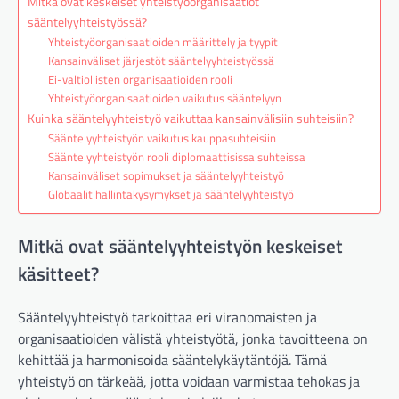
Mitkä ovat keskeiset yhteistyöorganisaatiot
sääntelyyhteistyössä?
Yhteistyöorganisaatioiden määrittely ja tyypit
Kansainväliset järjestöt sääntelyyhteistyössä
Ei-valtiollisten organisaatioiden rooli
Yhteistyöorganisaatioiden vaikutus sääntelyyn
Kuinka sääntelyyhteistyö vaikuttaa kansainvälisiin suhteisiin?
Sääntelyyhteistyön vaikutus kauppasuhteisiin
Sääntelyyhteistyön rooli diplomaattisissa suhteissa
Kansainväliset sopimukset ja sääntelyyhteistyö
Globaalit hallintakysymykset ja sääntelyyhteistyö
Mitkä ovat sääntelyyhteistyön keskeiset
käsitteet?
Sääntelyyhteistyö tarkoittaa eri viranomaisten ja
organisaatioiden välistä yhteistyötä, jonka tavoitteena on
kehittää ja harmonisoida sääntelykäytäntöjä. Tämä
yhteistyö on tärkeää, jotta voidaan varmistaa tehokas ja