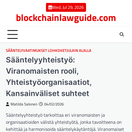
Skip
Wed, Jul 29, 2026
to
blockchainlawguide.com
content
SÄÄNTELYVAATIMUKSET LOHKOKETJULAIN ALALLA
Sääntelyyhteistyö:
Viranomaisten rooli,
Yhteistyöorganisaatiot,
Kansainväliset suhteet
Matilda Salonen
04/02/2026
Sääntelyyhteistyö tarkoittaa eri viranomaisten ja
organisaatioiden välistä yhteistyötä, jonka tavoitteena on
kehittää ja harmonisoida sääntelykäytäntöjä. Viranomaiset