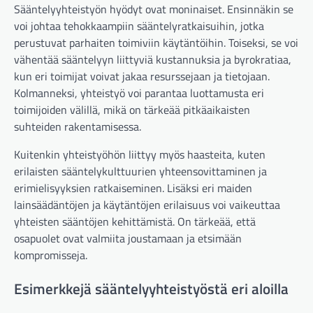
Sääntelyyhteistyön hyödyt ovat moninaiset. Ensinnäkin se
voi johtaa tehokkaampiin sääntelyratkaisuihin, jotka
perustuvat parhaiten toimiviin käytäntöihin. Toiseksi, se voi
vähentää sääntelyyn liittyviä kustannuksia ja byrokratiaa,
kun eri toimijat voivat jakaa resurssejaan ja tietojaan.
Kolmanneksi, yhteistyö voi parantaa luottamusta eri
toimijoiden välillä, mikä on tärkeää pitkäaikaisten
suhteiden rakentamisessa.
Kuitenkin yhteistyöhön liittyy myös haasteita, kuten
erilaisten sääntelykulttuurien yhteensovittaminen ja
erimielisyyksien ratkaiseminen. Lisäksi eri maiden
lainsäädäntöjen ja käytäntöjen erilaisuus voi vaikeuttaa
yhteisten sääntöjen kehittämistä. On tärkeää, että
osapuolet ovat valmiita joustamaan ja etsimään
kompromisseja.
Esimerkkejä sääntelyyhteistyöstä eri aloilla