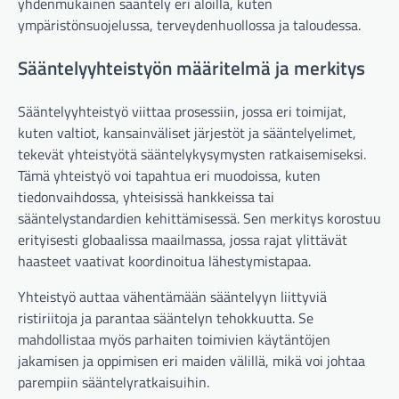
yhdenmukainen sääntely eri aloilla, kuten
ympäristönsuojelussa, terveydenhuollossa ja taloudessa.
Sääntelyyhteistyön määritelmä ja merkitys
Sääntelyyhteistyö viittaa prosessiin, jossa eri toimijat,
kuten valtiot, kansainväliset järjestöt ja sääntelyelimet,
tekevät yhteistyötä sääntelykysymysten ratkaisemiseksi.
Tämä yhteistyö voi tapahtua eri muodoissa, kuten
tiedonvaihdossa, yhteisissä hankkeissa tai
sääntelystandardien kehittämisessä. Sen merkitys korostuu
erityisesti globaalissa maailmassa, jossa rajat ylittävät
haasteet vaativat koordinoitua lähestymistapaa.
Yhteistyö auttaa vähentämään sääntelyyn liittyviä
ristiriitoja ja parantaa sääntelyn tehokkuutta. Se
mahdollistaa myös parhaiten toimivien käytäntöjen
jakamisen ja oppimisen eri maiden välillä, mikä voi johtaa
parempiin sääntelyratkaisuihin.