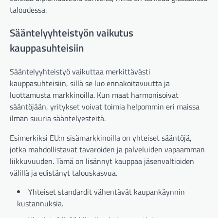
taloudessa.
Sääntelyyhteistyön vaikutus
kauppasuhteisiin
Sääntelyyhteistyö vaikuttaa merkittävästi
kauppasuhteisiin, sillä se luo ennakoitavuutta ja
luottamusta markkinoilla. Kun maat harmonisoivat
sääntöjään, yritykset voivat toimia helpommin eri maissa
ilman suuria sääntelyesteitä.
Esimerkiksi EU:n sisämarkkinoilla on yhteiset sääntöjä,
jotka mahdollistavat tavaroiden ja palveluiden vapaamman
liikkuvuuden. Tämä on lisännyt kauppaa jäsenvaltioiden
välillä ja edistänyt talouskasvua.
Yhteiset standardit vähentävät kaupankäynnin
kustannuksia.