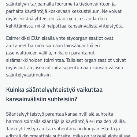
sääntelyyn tarjoamalla foorumeita tiedonvaihtoon ja
parhaita käytäntöjä koskevaan keskusteluun. Ne voivat
myös edistää yhteisten sääntöjen ja standardien
kehittämistä, mikä helpottaa kansainvälistä yhteistyötä.
Esimerkiksi EU:n sisällä yhteistyöorganisaatiot ovat
auttaneet harmonisoimaan lainsäädäntöä eri
jäsenvaltioiden välillä, mikä on parantanut
sisämarkkinoiden toimintaa. Tällaiset organisaatiot voivat
myös auttaa jäsenvaltioita sopeutumaan kansainvälisiin
sääntelyvaatimuksiin.
Kuinka sääntelyyhteistyö vaikuttaa
kansainvälisiin suhteisiin?
Sääntelyyhteistyö parantaa kansainvälisiä suhteita
harmonisoimalla sääntöjä ja käytäntöjä eri maiden välillä.
Tämä yhteistyö auttaa vähentämään kaupan esteitä ja
edistää diplomaattisia suhteita, mikä on tärkeää globaalissa