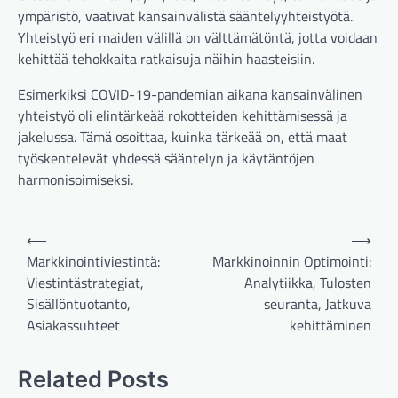
ympäristö, vaativat kansainvälistä sääntelyyhteistyötä.
Yhteistyö eri maiden välillä on välttämätöntä, jotta voidaan
kehittää tehokkaita ratkaisuja näihin haasteisiin.
Esimerkiksi COVID-19-pandemian aikana kansainvälinen
yhteistyö oli elintärkeää rokotteiden kehittämisessä ja
jakelussa. Tämä osoittaa, kuinka tärkeää on, että maat
työskentelevät yhdessä sääntelyn ja käytäntöjen
harmonisoimiseksi.
Post
⟵
⟶
navigation
Markkinointiviestintä:
Markkinoinnin Optimointi:
Viestintästrategiat,
Analytiikka, Tulosten
Sisällöntuotanto,
seuranta, Jatkuva
Asiakassuhteet
kehittäminen
Related Posts