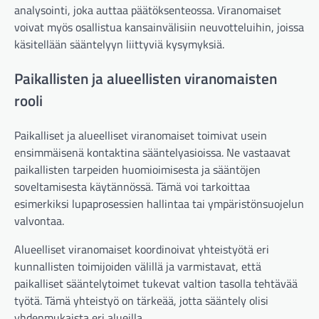
analysointi, joka auttaa päätöksenteossa. Viranomaiset
voivat myös osallistua kansainvälisiin neuvotteluihin, joissa
käsitellään sääntelyyn liittyviä kysymyksiä.
Paikallisten ja alueellisten viranomaisten
rooli
Paikalliset ja alueelliset viranomaiset toimivat usein
ensimmäisenä kontaktina sääntelyasioissa. Ne vastaavat
paikallisten tarpeiden huomioimisesta ja sääntöjen
soveltamisesta käytännössä. Tämä voi tarkoittaa
esimerkiksi lupaprosessien hallintaa tai ympäristönsuojelun
valvontaa.
Alueelliset viranomaiset koordinoivat yhteistyötä eri
kunnallisten toimijoiden välillä ja varmistavat, että
paikalliset sääntelytoimet tukevat valtion tasolla tehtävää
työtä. Tämä yhteistyö on tärkeää, jotta sääntely olisi
yhdenmukaista eri alueilla.