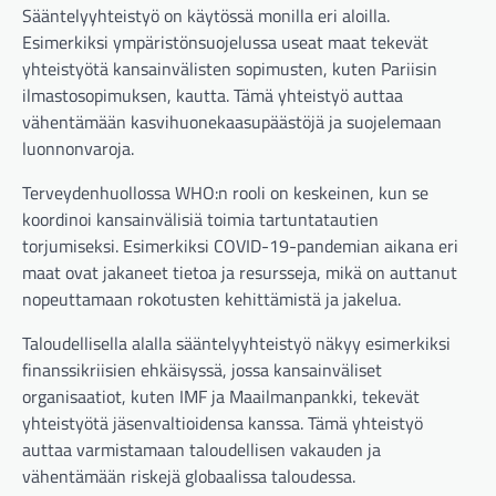
Sääntelyyhteistyö on käytössä monilla eri aloilla.
Esimerkiksi ympäristönsuojelussa useat maat tekevät
yhteistyötä kansainvälisten sopimusten, kuten Pariisin
ilmastosopimuksen, kautta. Tämä yhteistyö auttaa
vähentämään kasvihuonekaasupäästöjä ja suojelemaan
luonnonvaroja.
Terveydenhuollossa WHO:n rooli on keskeinen, kun se
koordinoi kansainvälisiä toimia tartuntatautien
torjumiseksi. Esimerkiksi COVID-19-pandemian aikana eri
maat ovat jakaneet tietoa ja resursseja, mikä on auttanut
nopeuttamaan rokotusten kehittämistä ja jakelua.
Taloudellisella alalla sääntelyyhteistyö näkyy esimerkiksi
finanssikriisien ehkäisyssä, jossa kansainväliset
organisaatiot, kuten IMF ja Maailmanpankki, tekevät
yhteistyötä jäsenvaltioidensa kanssa. Tämä yhteistyö
auttaa varmistamaan taloudellisen vakauden ja
vähentämään riskejä globaalissa taloudessa.