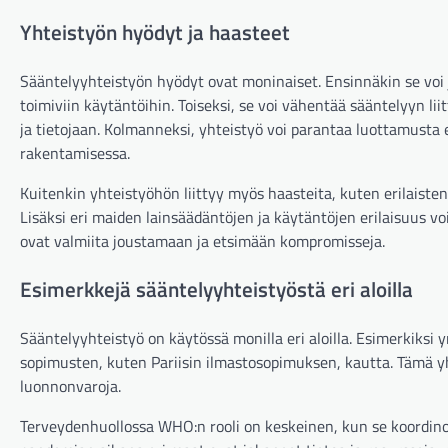
Yhteistyön hyödyt ja haasteet
Sääntelyyhteistyön hyödyt ovat moninaiset. Ensinnäkin se voi 
toimiviin käytäntöihin. Toiseksi, se voi vähentää sääntelyyn lii
ja tietojaan. Kolmanneksi, yhteistyö voi parantaa luottamusta e
rakentamisessa.
Kuitenkin yhteistyöhön liittyy myös haasteita, kuten erilaiste
Lisäksi eri maiden lainsäädäntöjen ja käytäntöjen erilaisuus v
ovat valmiita joustamaan ja etsimään kompromisseja.
Esimerkkejä sääntelyyhteistyöstä eri aloilla
Sääntelyyhteistyö on käytössä monilla eri aloilla. Esimerkiksi
sopimusten, kuten Pariisin ilmastosopimuksen, kautta. Tämä 
luonnonvaroja.
Terveydenhuollossa WHO:n rooli on keskeinen, kun se koordinoi