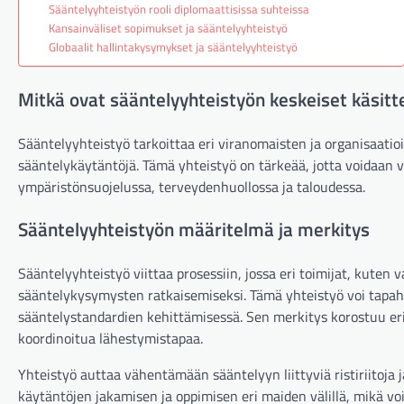
Sääntelyyhteistyön rooli diplomaattisissa suhteissa
Kansainväliset sopimukset ja sääntelyyhteistyö
Globaalit hallintakysymykset ja sääntelyyhteistyö
Mitkä ovat sääntelyyhteistyön keskeiset käsitt
Sääntelyyhteistyö tarkoittaa eri viranomaisten ja organisaatio
sääntelykäytäntöjä. Tämä yhteistyö on tärkeää, jotta voidaan 
ympäristönsuojelussa, terveydenhuollossa ja taloudessa.
Sääntelyyhteistyön määritelmä ja merkitys
Sääntelyyhteistyö viittaa prosessiin, jossa eri toimijat, kuten v
sääntelykysymysten ratkaisemiseksi. Tämä yhteistyö voi tapaht
sääntelystandardien kehittämisessä. Sen merkitys korostuu erit
koordinoitua lähestymistapaa.
Yhteistyö auttaa vähentämään sääntelyyn liittyviä ristiriitoja
käytäntöjen jakamisen ja oppimisen eri maiden välillä, mikä vo