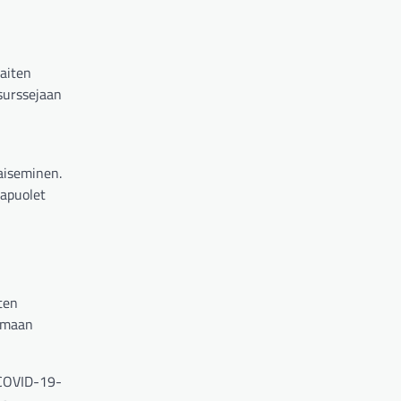
aiten
esurssejaan
kaiseminen.
sapuolet
ten
lemaan
 COVID-19-