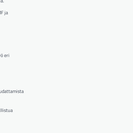
a.
MF ja
ö eri
oudattamista
llistua