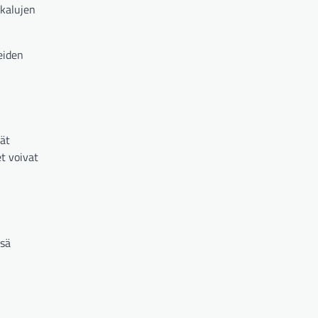
ökalujen
eiden
vät
t voivat
ssä