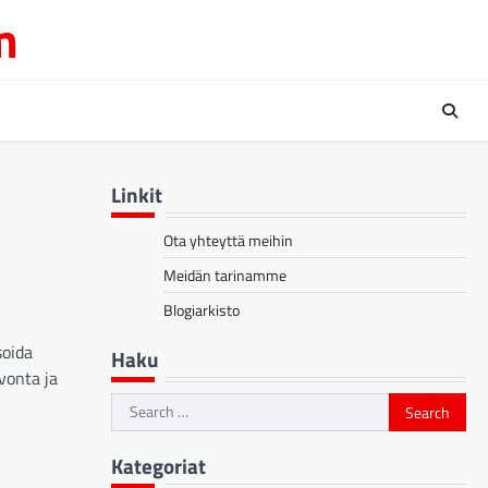
m
Linkit
Ota yhteyttä meihin
Meidän tarinamme
Blogiarkisto
soida
Haku
vonta ja
Search
for:
Kategoriat