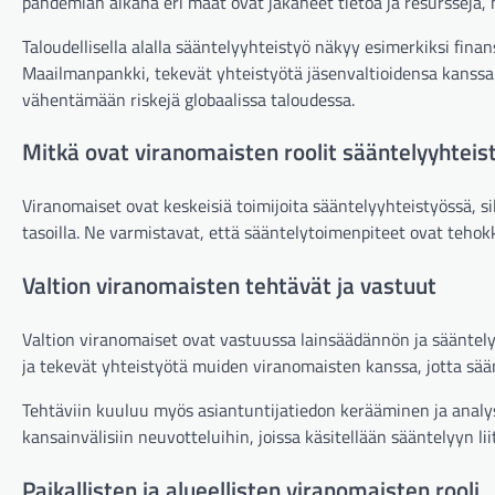
pandemian aikana eri maat ovat jakaneet tietoa ja resursseja,
Taloudellisella alalla sääntelyyhteistyö näkyy esimerkiksi finan
Maailmanpankki, tekevät yhteistyötä jäsenvaltioidensa kanssa
vähentämään riskejä globaalissa taloudessa.
Mitkä ovat viranomaisten roolit sääntelyyhteis
Viranomaiset ovat keskeisiä toimijoita sääntelyyhteistyössä, sil
tasoilla. Ne varmistavat, että sääntelytoimenpiteet ovat tehokk
Valtion viranomaisten tehtävät ja vastuut
Valtion viranomaiset ovat vastuussa lainsäädännön ja säänte
ja tekevät yhteistyötä muiden viranomaisten kanssa, jotta sään
Tehtäviin kuuluu myös asiantuntijatiedon kerääminen ja analys
kansainvälisiin neuvotteluihin, joissa käsitellään sääntelyyn li
Paikallisten ja alueellisten viranomaisten rooli