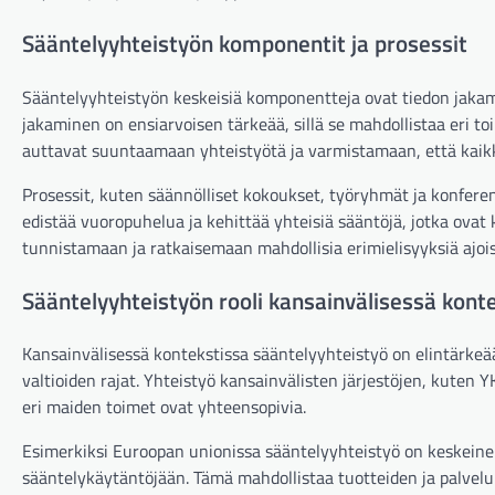
Sääntelyyhteistyön komponentit ja prosessit
Sääntelyyhteistyön keskeisiä komponentteja ovat tiedon jaka
jakaminen on ensiarvoisen tärkeää, sillä se mahdollistaa eri t
auttavat suuntaamaan yhteistyötä ja varmistamaan, että kaik
Prosessit, kuten säännölliset kokoukset, työryhmät ja konferen
edistää vuoropuhelua ja kehittää yhteisiä sääntöjä, jotka ovat
tunnistamaan ja ratkaisemaan mahdollisia erimielisyyksiä ajois
Sääntelyyhteistyön rooli kansainvälisessä kont
Kansainvälisessä kontekstissa sääntelyyhteistyö on elintärkeä
valtioiden rajat. Yhteistyö kansainvälisten järjestöjen, kuten
eri maiden toimet ovat yhteensopivia.
Esimerkiksi Euroopan unionissa sääntelyyhteistyö on keskeine
sääntelykäytäntöjään. Tämä mahdollistaa tuotteiden ja palvelu