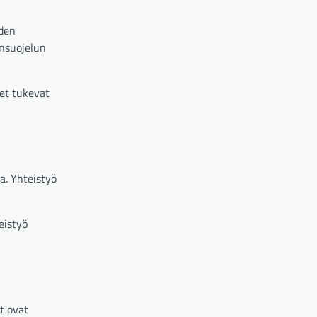
iden
önsuojelun
met tukevat
a. Yhteistyö
eistyö
t ovat