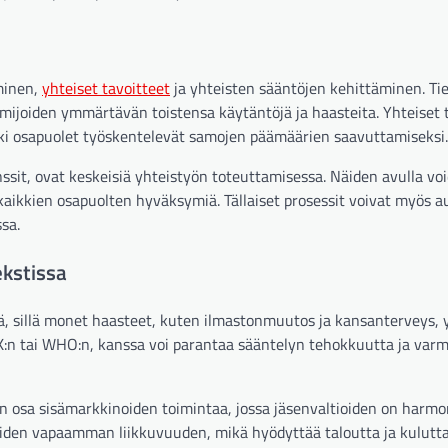
minen,
yhteiset tavoitteet
ja yhteisten sääntöjen kehittäminen. Ti
oimijoiden ymmärtävän toistensa käytäntöjä ja haasteita. Yhteiset 
ki osapuolet työskentelevät samojen päämäärien saavuttamiseksi.
ssit, ovat keskeisiä yhteistyön toteuttamisessa. Näiden avulla vo
 kaikkien osapuolten hyväksymiä. Tällaiset prosessit voivat myös a
sa.
ekstissa
ä, sillä monet haasteet, kuten ilmastonmuutos ja kansanterveys, y
 YK:n tai WHO:n, kanssa voi parantaa sääntelyn tehokkuutta ja varm
n osa sisämarkkinoiden toimintaa, jossa jäsenvaltioiden on harmo
iden vapaamman liikkuvuuden, mikä hyödyttää taloutta ja kuluttaj