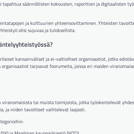
i tapahtua säännöllisten kokousten, raporttien ja digitaalisten ty
mintatapojen ja kulttuurien yhteensovittaminen. Yhteisten tavoitt
eistyö olisi sujuvaa ja tuloksellista.
äntelyyhteistyössä?
laiset kansainväliset ja ei-valtiolliset organisaatiot, jotka edistä
organisaatiot tarjoavat foorumeita, joissa eri maiden viranomaise
 viranomaisista tai muista toimijoista, jotka työskentelevät yhde
ia, ja niiden tavoitteet vaihtelevat laajasti.
tegorioihin:
 (YK) ja Maailman kauppajärjestö (WTO)