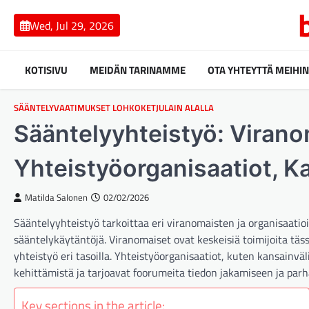
Skip
to
Wed, Jul 29, 2026
content
KOTISIVU
MEIDÄN TARINAMME
OTA YHTEYTTÄ MEIHIN
SÄÄNTELYVAATIMUKSET LOHKOKETJULAIN ALALLA
Sääntelyyhteistyö: Viranom
Yhteistyöorganisaatiot, K
Matilda Salonen
02/02/2026
Sääntelyyhteistyö tarkoittaa eri viranomaisten ja organisaatio
sääntelykäytäntöjä. Viranomaiset ovat keskeisiä toimijoita tässä
yhteistyö eri tasoilla. Yhteistyöorganisaatiot, kuten kansainväli
kehittämistä ja tarjoavat foorumeita tiedon jakamiseen ja par
Key sections in the article: