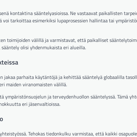
isenä kontaktina sääntelyasioissa. Ne vastaavat paikallisten tarpe
voi tarkoittaa esimerkiksi lupaprosessien hallintaa tai ympärist
en toimijoiden välillä ja varmistavat, että paikalliset sääntelytoi
 sääntely olisi yhdenmukaista eri alueilla.
kteissa
 jakaa parhaita käytäntöjä ja kehittää sääntelyä globaalilla tasoll
eri maiden viranomaisten välillä.
yötä ympäristönsuojelun ja terveydenhuollon sääntelyssä. Tämä yht
kkuutta eri jäsenvaltioissa.
io
hteistyössä. Tehokas tiedonkulku varmistaa, että kaikki osapuole