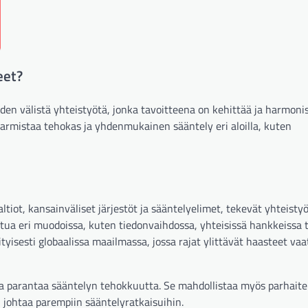
eet?
iden välistä yhteistyötä, jonka tavoitteena on kehittää ja harmoni
varmistaa tehokas ja yhdenmukainen sääntely eri aloilla, kuten
altiot, kansainväliset järjestöt ja sääntelyelimet, tekevät yhteisty
ua eri muodoissa, kuten tiedonvaihdossa, yhteisissä hankkeissa t
yisesti globaalissa maailmassa, jossa rajat ylittävät haasteet vaa
 ja parantaa sääntelyn tehokkuutta. Se mahdollistaa myös parhait
i johtaa parempiin sääntelyratkaisuihin.