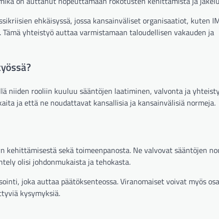
 mikä on auttanut nopeuttamaan rokotusten kehittämistä ja jakelu
ssikriisien ehkäisyssä, jossa kansainväliset organisaatiot, kuten I
. Tämä yhteistyö auttaa varmistamaan taloudellisen vakauden ja
työssä?
lä niiden rooliin kuuluu sääntöjen laatiminen, valvonta ja yhteisty
aita ja että ne noudattavat kansallisia ja kansainvälisiä normeja.
lyn kehittämisestä sekä toimeenpanosta. Ne valvovat sääntöjen n
tely olisi johdonmukaista ja tehokasta.
ointi, joka auttaa päätöksenteossa. Viranomaiset voivat myös osa
ittyviä kysymyksiä.