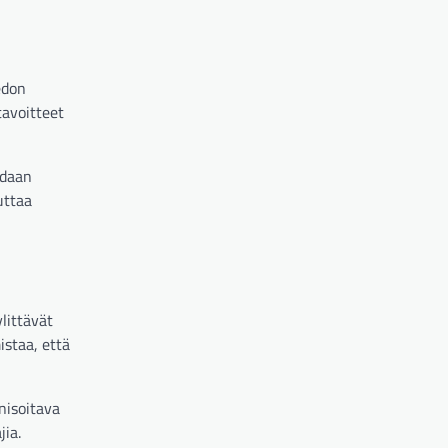
edon
tavoitteet
idaan
uttaa
littävät
istaa, että
nisoitava
ia.