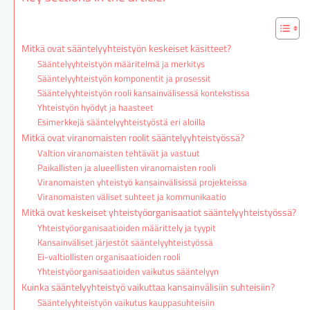
Mitkä ovat sääntelyyhteistyön keskeiset käsitteet?
Sääntelyyhteistyön määritelmä ja merkitys
Sääntelyyhteistyön komponentit ja prosessit
Sääntelyyhteistyön rooli kansainvälisessä kontekstissa
Yhteistyön hyödyt ja haasteet
Esimerkkejä sääntelyyhteistyöstä eri aloilla
Mitkä ovat viranomaisten roolit sääntelyyhteistyössä?
Valtion viranomaisten tehtävät ja vastuut
Paikallisten ja alueellisten viranomaisten rooli
Viranomaisten yhteistyö kansainvälisissä projekteissa
Viranomaisten väliset suhteet ja kommunikaatio
Mitkä ovat keskeiset yhteistyöorganisaatiot sääntelyyhteistyössä?
Yhteistyöorganisaatioiden määrittely ja tyypit
Kansainväliset järjestöt sääntelyyhteistyössä
Ei-valtiollisten organisaatioiden rooli
Yhteistyöorganisaatioiden vaikutus sääntelyyn
Kuinka sääntelyyhteistyö vaikuttaa kansainvälisiin suhteisiin?
Sääntelyyhteistyön vaikutus kauppasuhteisiin