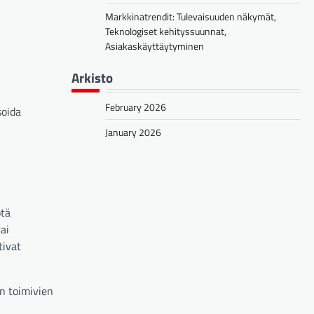
Markkinatrendit: Tulevaisuuden näkymät,
Teknologiset kehityssuunnat,
Asiakaskäyttäytyminen
Arkisto
February 2026
soida
January 2026
ötä
ai
tivat
en toimivien