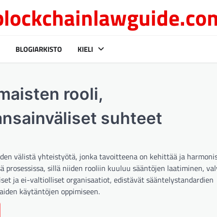
blockchainlawguide.co
BLOGIARKISTO
KIELI
aisten rooli,
ansainväliset suhteet
iden välistä yhteistyötä, jonka tavoitteena on kehittää ja harmoni
 prosessissa, sillä niiden rooliin kuuluu sääntöjen laatiminen, val
set ja ei-valtiolliset organisaatiot, edistävät sääntelystandardien
haiden käytäntöjen oppimiseen.