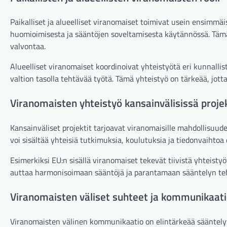
Paikalliset ja alueelliset viranomaiset toimivat usein ensimmä
huomioimisesta ja sääntöjen soveltamisesta käytännössä. Tämä 
valvontaa.
Alueelliset viranomaiset koordinoivat yhteistyötä eri kunnallist
valtion tasolla tehtävää työtä. Tämä yhteistyö on tärkeää, jotta
Viranomaisten yhteistyö kansainvälisissä proje
Kansainväliset projektit tarjoavat viranomaisille mahdollisuuden
voi sisältää yhteisiä tutkimuksia, koulutuksia ja tiedonvaihtoa 
Esimerkiksi EU:n sisällä viranomaiset tekevät tiivistä yhteist
auttaa harmonisoimaan sääntöjä ja parantamaan sääntelyn teho
Viranomaisten väliset suhteet ja kommunikaat
Viranomaisten välinen kommunikaatio on elintärkeää sääntelyy