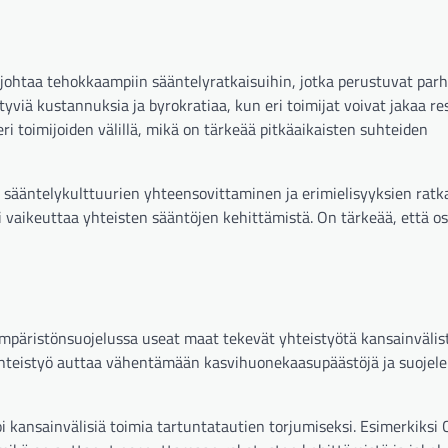
johtaa tehokkaampiin sääntelyratkaisuihin, jotka perustuvat parh
ttyviä kustannuksia ja byrokratiaa, kun eri toimijat voivat jakaa r
ri toimijoiden välillä, mikä on tärkeää pitkäaikaisten suhteiden
n sääntelykulttuurien yhteensovittaminen ja erimielisyyksien rat
oi vaikeuttaa yhteisten sääntöjen kehittämistä. On tärkeää, että o
 ympäristönsuojelussa useat maat tekevät yhteistyötä kansainvälis
yhteistyö auttaa vähentämään kasvihuonekaasupäästöjä ja suoje
 kansainvälisiä toimia tartuntatautien torjumiseksi. Esimerkiksi