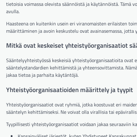
tietoisia voimassa olevista säännöistä ja käytännöistä. Tämä vo
avulla.
Haasteena on kuitenkin usein eri viranomaisten erilaisten toi
määrittäminen ja avoin keskustelu ovat avainasemassa, jotta yht
Mitkä ovat keskeiset yhteistyöorganisaatiot sä
Sääntelyyhteistyössä keskeisiä yhteistyöorganisaatioita ovat eri
sääntelystandardien kehittämistä ja yhteensovittamista. Nämä 
jakaa tietoa ja parhaita käytäntöjä.
Yhteistyöorganisaatioiden määrittely ja tyypit
Yhteistyöorganisaatiot ovat ryhmiä, jotka koostuvat eri maiden
sääntelyn kehittämiseksi. Ne voivat olla virallisia tai epävirallis
Tyypillisesti yhteistyöorganisaatiot voidaan jakaa seuraaviin ka
Kansainväliset järjestöt, kuten Yhdistyneet Kansakunnat