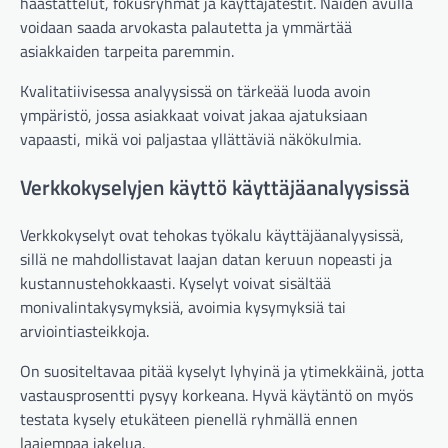
haastattelut, fokusryhmät ja käyttäjätestit. Näiden avulla
voidaan saada arvokasta palautetta ja ymmärtää
asiakkaiden tarpeita paremmin.
Kvalitatiivisessa analyysissä on tärkeää luoda avoin
ympäristö, jossa asiakkaat voivat jakaa ajatuksiaan
vapaasti, mikä voi paljastaa yllättäviä näkökulmia.
Verkkokyselyjen käyttö käyttäjäanalyysissä
Verkkokyselyt ovat tehokas työkalu käyttäjäanalyysissä,
sillä ne mahdollistavat laajan datan keruun nopeasti ja
kustannustehokkaasti. Kyselyt voivat sisältää
monivalintakysymyksiä, avoimia kysymyksiä tai
arviointiasteikkoja.
On suositeltavaa pitää kyselyt lyhyinä ja ytimekkäinä, jotta
vastausprosentti pysyy korkeana. Hyvä käytäntö on myös
testata kysely etukäteen pienellä ryhmällä ennen
laajempaa jakelua.