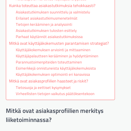
Kuinka toteuttaa asiakastutkimuksia tehokkaasti?
Asiakastutkimuksen suunnittelu ja valmistelu
Erilaiset asiakastutkimusmenetelmät
Tietojen kerääminen ja analysointi
Asiakastutkimuksen tulosten esittely
Parhaat käytännöt asiakastutkimuksissa
Mitkä ovat käyttäjäkokemusten parantamisen strategiat?
Käyttäjäkokemuksen arviointi ja mittaaminen
Käyttäjäpalautteen kerääminen ja hyödyntäminen
Parannustoimenpiteiden toteuttaminen
Esimerkkejä onnistuneista käyttäjäkokemuksista
Käyttäjäkokemuksen optimointi eri kanavissa
Mitkä ovat asiakasprofiilien haasteet ja riskit?
Tietosuoja ja eettiset kysymykset
Virheellisten tietojen vaikutus päätöksentekoon
Mitkä ovat asiakasprofiilien merkitys
liiketoiminnassa?