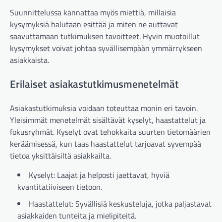
Suunnittelussa kannattaa myös miettiä, millaisia
kysymyksiä halutaan esittää ja miten ne auttavat
saavuttamaan tutkimuksen tavoitteet. Hyvin muotoillut
kysymykset voivat johtaa syvällisempään ymmärrykseen
asiakkaista.
Erilaiset asiakastutkimusmenetelmät
Asiakastutkimuksia voidaan toteuttaa monin eri tavoin.
Yleisimmät menetelmät sisältävät kyselyt, haastattelut ja
fokusryhmät. Kyselyt ovat tehokkaita suurten tietomäärien
keräämisessä, kun taas haastattelut tarjoavat syvempää
tietoa yksittäisiltä asiakkailta.
Kyselyt: Laajat ja helposti jaettavat, hyviä
kvantitatiiviseen tietoon.
Haastattelut: Syvällisiä keskusteluja, jotka paljastavat
asiakkaiden tunteita ja mielipiteitä.