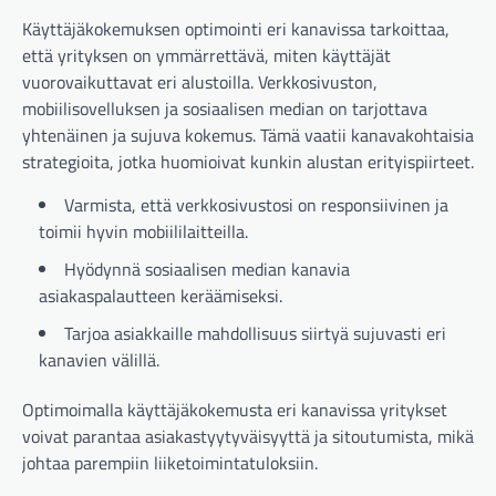
Käyttäjäkokemuksen optimointi eri kanavissa tarkoittaa,
että yrityksen on ymmärrettävä, miten käyttäjät
vuorovaikuttavat eri alustoilla. Verkkosivuston,
mobiilisovelluksen ja sosiaalisen median on tarjottava
yhtenäinen ja sujuva kokemus. Tämä vaatii kanavakohtaisia
strategioita, jotka huomioivat kunkin alustan erityispiirteet.
Varmista, että verkkosivustosi on responsiivinen ja
toimii hyvin mobiililaitteilla.
Hyödynnä sosiaalisen median kanavia
asiakaspalautteen keräämiseksi.
Tarjoa asiakkaille mahdollisuus siirtyä sujuvasti eri
kanavien välillä.
Optimoimalla käyttäjäkokemusta eri kanavissa yritykset
voivat parantaa asiakastyytyväisyyttä ja sitoutumista, mikä
johtaa parempiin liiketoimintatuloksiin.