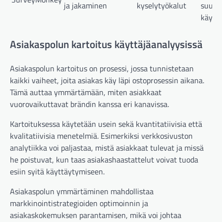
ja jakaminen
kyselytyökalut
suuril
käyttä
Asiakaspolun kartoitus käyttäjäanalyysissä
Asiakaspolun kartoitus on prosessi, jossa tunnistetaan
kaikki vaiheet, joita asiakas käy läpi ostoprosessin aikana.
Tämä auttaa ymmärtämään, miten asiakkaat
vuorovaikuttavat brändin kanssa eri kanavissa.
Kartoituksessa käytetään usein sekä kvantitatiivisia että
kvalitatiivisia menetelmiä. Esimerkiksi verkkosivuston
analytiikka voi paljastaa, mistä asiakkaat tulevat ja missä
he poistuvat, kun taas asiakashaastattelut voivat tuoda
esiin syitä käyttäytymiseen.
Asiakaspolun ymmärtäminen mahdollistaa
markkinointistrategioiden optimoinnin ja
asiakaskokemuksen parantamisen, mikä voi johtaa