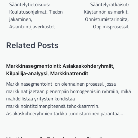
navigation
Sääntelytietoisuus:
Sääntelyratkaisut:
Koulutusohjelmat, Tiedon
Käytännön esimerkit,
jakaminen,
Onnistumistarinoita,
Asiantuntijaverkostot
Oppimisprosessit
Related Posts
Markkinasegmentointi: Asiakaskohderyhmät,
Kilpailija-analyysi, Markkinatrendit
Markkinasegmentointi on olennainen prosessi, jossa
markkinat jaetaan pienempiin homogeenisiin ryhmiin, mikä
mahdollistaa yritysten kohdistaa
markkinointitoimenpiteensä tehokkaammin.
Asiakaskohderyhmien tarkka tunnistaminen parantaa…