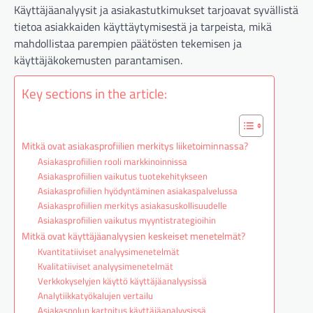
Käyttäjäanalyysit ja asiakastutkimukset tarjoavat syvällistä
tietoa asiakkaiden käyttäytymisestä ja tarpeista, mikä
mahdollistaa parempien päätösten tekemisen ja
käyttäjäkokemusten parantamisen.
Key sections in the article:
Mitkä ovat asiakasprofiilien merkitys liiketoiminnassa?
Asiakasprofiilien rooli markkinoinnissa
Asiakasprofiilien vaikutus tuotekehitykseen
Asiakasprofiilien hyödyntäminen asiakaspalvelussa
Asiakasprofiilien merkitys asiakasuskollisuudelle
Asiakasprofiilien vaikutus myyntistrategioihin
Mitkä ovat käyttäjäanalyysien keskeiset menetelmät?
Kvantitatiiviset analyysimenetelmät
Kvalitatiiviset analyysimenetelmät
Verkkokyselyjen käyttö käyttäjäanalyysissä
Analytiikkatyökalujen vertailu
Asiakaspolun kartoitus käyttäjäanalyysissä