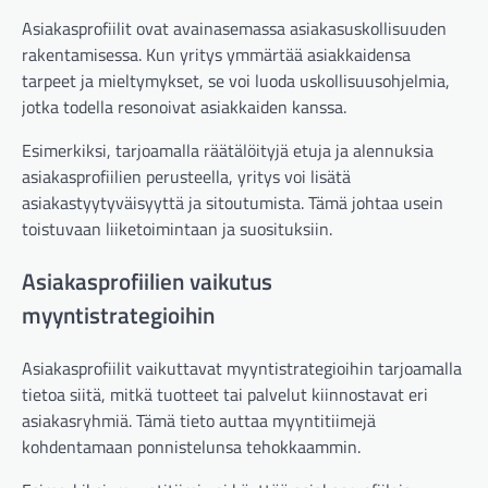
Asiakasprofiilit ovat avainasemassa asiakasuskollisuuden
rakentamisessa. Kun yritys ymmärtää asiakkaidensa
tarpeet ja mieltymykset, se voi luoda uskollisuusohjelmia,
jotka todella resonoivat asiakkaiden kanssa.
Esimerkiksi, tarjoamalla räätälöityjä etuja ja alennuksia
asiakasprofiilien perusteella, yritys voi lisätä
asiakastyytyväisyyttä ja sitoutumista. Tämä johtaa usein
toistuvaan liiketoimintaan ja suosituksiin.
Asiakasprofiilien vaikutus
myyntistrategioihin
Asiakasprofiilit vaikuttavat myyntistrategioihin tarjoamalla
tietoa siitä, mitkä tuotteet tai palvelut kiinnostavat eri
asiakasryhmiä. Tämä tieto auttaa myyntitiimejä
kohdentamaan ponnistelunsa tehokkaammin.