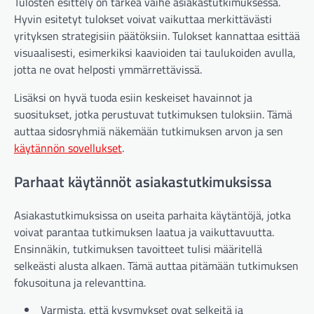
Tulosten esittely on tärkeä vaihe asiakastutkimuksessa.
Hyvin esitetyt tulokset voivat vaikuttaa merkittävästi
yrityksen strategisiin päätöksiin. Tulokset kannattaa esittää
visuaalisesti, esimerkiksi kaavioiden tai taulukoiden avulla,
jotta ne ovat helposti ymmärrettävissä.
Lisäksi on hyvä tuoda esiin keskeiset havainnot ja
suositukset, jotka perustuvat tutkimuksen tuloksiin. Tämä
auttaa sidosryhmiä näkemään tutkimuksen arvon ja sen
käytännön sovellukset
.
Parhaat käytännöt asiakastutkimuksissa
Asiakastutkimuksissa on useita parhaita käytäntöjä, jotka
voivat parantaa tutkimuksen laatua ja vaikuttavuutta.
Ensinnäkin, tutkimuksen tavoitteet tulisi määritellä
selkeästi alusta alkaen. Tämä auttaa pitämään tutkimuksen
fokusoituna ja relevanttina.
Varmista, että kysymykset ovat selkeitä ja