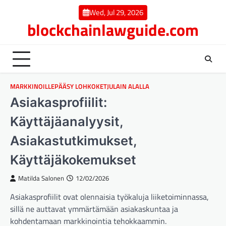
Skip
Wed, Jul 29, 2026
to
blockchainlawguide.com
content
MARKKINOILLEPÄÄSY LOHKOKETJULAIN ALALLA
Asiakasprofiilit:
Käyttäjäanalyysit,
Asiakastutkimukset,
Käyttäjäkokemukset
Matilda Salonen
12/02/2026
Asiakasprofiilit ovat olennaisia työkaluja liiketoiminnassa,
sillä ne auttavat ymmärtämään asiakaskuntaa ja
kohdentamaan markkinointia tehokkaammin.