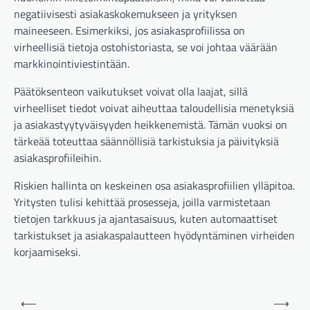
negatiivisesti asiakaskokemukseen ja yrityksen
maineeseen. Esimerkiksi, jos asiakasprofiilissa on
virheellisiä tietoja ostohistoriasta, se voi johtaa väärään
markkinointiviestintään.
Päätöksenteon vaikutukset voivat olla laajat, sillä
virheelliset tiedot voivat aiheuttaa taloudellisia menetyksiä
ja asiakastyytyväisyyden heikkenemistä. Tämän vuoksi on
tärkeää toteuttaa säännöllisiä tarkistuksia ja päivityksiä
asiakasprofiileihin.
Riskien hallinta on keskeinen osa asiakasprofiilien ylläpitoa.
Yritysten tulisi kehittää prosesseja, joilla varmistetaan
tietojen tarkkuus ja ajantasaisuus, kuten automaattiset
tarkistukset ja asiakaspalautteen hyödyntäminen virheiden
korjaamiseksi.
Post
⟵
⟶