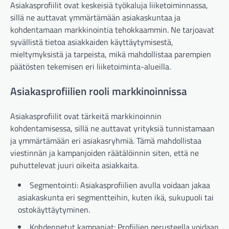
Asiakasprofiilit ovat keskeisiä työkaluja liiketoiminnassa,
sillä ne auttavat ymmärtämään asiakaskuntaa ja
kohdentamaan markkinointia tehokkaammin. Ne tarjoavat
syvällistä tietoa asiakkaiden käyttäytymisestä,
mieltymyksistä ja tarpeista, mikä mahdollistaa parempien
päätösten tekemisen eri liiketoiminta-alueilla.
Asiakasprofiilien rooli markkinoinnissa
Asiakasprofiilit ovat tärkeitä markkinoinnin
kohdentamisessa, sillä ne auttavat yrityksiä tunnistamaan
ja ymmärtämään eri asiakasryhmiä. Tämä mahdollistaa
viestinnän ja kampanjoiden räätälöinnin siten, että ne
puhuttelevat juuri oikeita asiakkaita.
Segmentointi: Asiakasprofiilien avulla voidaan jakaa
asiakaskunta eri segmentteihin, kuten ikä, sukupuoli tai
ostokäyttäytyminen.
Kohdennetut kampanjat: Profiilien perusteella voidaan