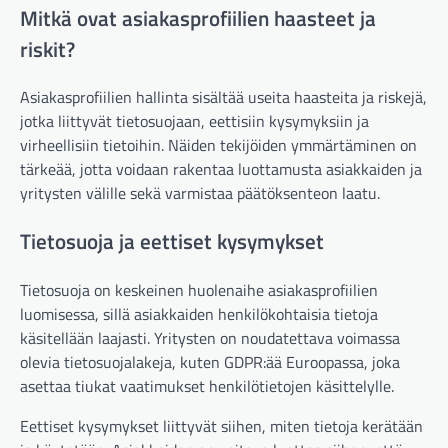
Mitkä ovat asiakasprofiilien haasteet ja
riskit?
Asiakasprofiilien hallinta sisältää useita haasteita ja riskejä,
jotka liittyvät tietosuojaan, eettisiin kysymyksiin ja
virheellisiin tietoihin. Näiden tekijöiden ymmärtäminen on
tärkeää, jotta voidaan rakentaa luottamusta asiakkaiden ja
yritysten välille sekä varmistaa päätöksenteon laatu.
Tietosuoja ja eettiset kysymykset
Tietosuoja on keskeinen huolenaihe asiakasprofiilien
luomisessa, sillä asiakkaiden henkilökohtaisia tietoja
käsitellään laajasti. Yritysten on noudatettava voimassa
olevia tietosuojalakeja, kuten GDPR:ää Euroopassa, joka
asettaa tiukat vaatimukset henkilötietojen käsittelylle.
Eettiset kysymykset liittyvät siihen, miten tietoja kerätään