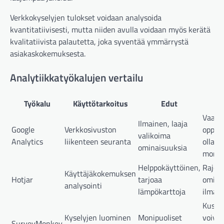
Verkkokyselyjen tulokset voidaan analysoida
kvantitatiivisesti, mutta niiden avulla voidaan myös kerätä
kvalitatiivista palautetta, joka syventää ymmärrystä
asiakaskokemuksesta.
Analytiikkatyökalujen vertailu
Työkalu
Käyttötarkoitus
Edut
H
Vaatii
Ilmainen, laaja
Google
Verkkosivuston
oppimi
valikoima
Analytics
liikenteen seuranta
olla
ominaisuuksia
monim
Helppokäyttöinen,
Rajoit
Käyttäjäkokemuksen
Hotjar
tarjoaa
omina
analysointi
lämpökarttoja
ilmais
Kusta
Kyselyjen luominen
Monipuoliset
voivat
SurveyMonkey