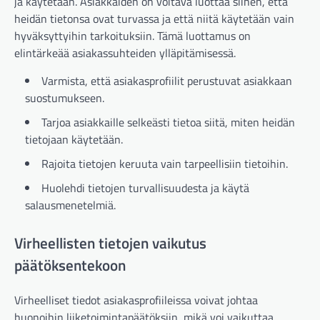
ja käytetään. Asiakkaiden on voitava luottaa siihen, että
heidän tietonsa ovat turvassa ja että niitä käytetään vain
hyväksyttyihin tarkoituksiin. Tämä luottamus on
elintärkeää asiakassuhteiden ylläpitämisessä.
Varmista, että asiakasprofiilit perustuvat asiakkaan
suostumukseen.
Tarjoa asiakkaille selkeästi tietoa siitä, miten heidän
tietojaan käytetään.
Rajoita tietojen keruuta vain tarpeellisiin tietoihin.
Huolehdi tietojen turvallisuudesta ja käytä
salausmenetelmiä.
Virheellisten tietojen vaikutus
päätöksentekoon
Virheelliset tiedot asiakasprofiileissa voivat johtaa
huonoihin liiketoimintapäätöksiin, mikä voi vaikuttaa