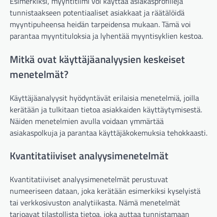
Esimerkiksi, myyntitiimi voi käyttää asiakasprofiileja
tunnistaakseen potentiaaliset asiakkaat ja räätälöidä
myyntipuheensa heidän tarpeidensa mukaan. Tämä voi
parantaa myyntituloksia ja lyhentää myyntisyklien kestoa.
Mitkä ovat käyttäjäanalyysien keskeiset
menetelmät?
Käyttäjäanalyysit hyödyntävät erilaisia menetelmiä, joilla
kerätään ja tulkitaan tietoa asiakkaiden käyttäytymisestä.
Näiden menetelmien avulla voidaan ymmärtää
asiakaspolkuja ja parantaa käyttäjäkokemuksia tehokkaasti.
Kvantitatiiviset analyysimenetelmät
Kvantitatiiviset analyysimenetelmät perustuvat
numeeriseen dataan, joka kerätään esimerkiksi kyselyistä
tai verkkosivuston analytiikasta. Nämä menetelmät
tarjoavat tilastollista tietoa, joka auttaa tunnistamaan